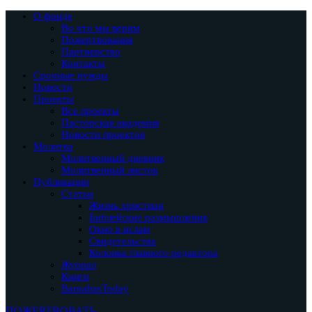
О фонде
Во что мы верим
Пожертвования
Партнерство
Контакты
Срочные нужды
Новости
Проекты
Все проекты
Пасторская академия
Новости проектов
Молитва
Молитвенный дневник
Молитвенный листок
Публикации
Статьи
Жизнь христиан
Библейские размышления
Окно в ислам
Свидетельства
Колонка главного редактора
Журнал
Книги
BarnabasToday
ПОЖЕРТВОВАТЬ