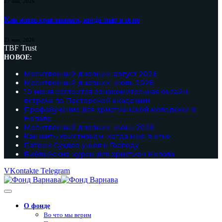
27 мая, 2026
Как жить христианам, когда мир в огне
21 мая, 2026
TBF Trust
НОВОЕ:
Молитвенный дневник, август 2026
Молитвенный дневник, июль 2026
10 июня состоится ознакомительная онлайн-
встреча по Пасторской академии
Профобучение для христианской молодежи в
Непале
Молитвенный дневник, июнь 2026
Как жить христианам, когда мир в огне
Патрик Сухдео ушел к Господу
Библейские курсы для христиан Непала
VKontakte
Telegram
О фонде
Во что мы верим