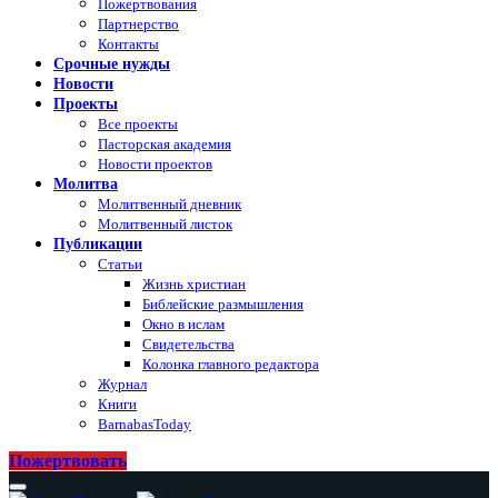
Пожертвования
Партнерство
Контакты
Срочные нужды
Новости
Проекты
Все проекты
Пасторская академия
Новости проектов
Молитва
Молитвенный дневник
Молитвенный листок
Публикации
Статьи
Жизнь христиан
Библейские размышления
Окно в ислам
Свидетельства
Колонка главного редактора
Журнал
Книги
BarnabasToday
Пожертвовать