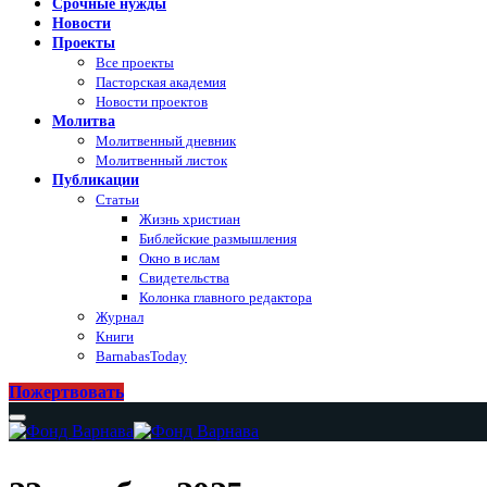
Срочные нужды
Новости
Проекты
Все проекты
Пасторская академия
Новости проектов
Молитва
Молитвенный дневник
Молитвенный листок
Публикации
Статьи
Жизнь христиан
Библейские размышления
Окно в ислам
Свидетельства
Колонка главного редактора
Журнал
Книги
BarnabasToday
Пожертвовать