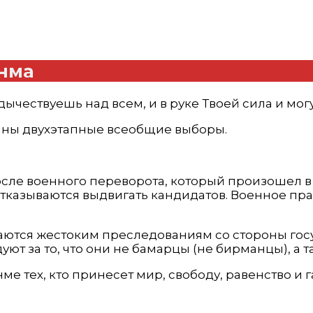
янма
ладычествуешь над всем, и в руке Твоей сила и мо
ваны двухэтапные всеобщие выборы.
осле военного переворота, который произошел в 
тказываются выдвигать кандидатов. Военное пр
гаются жестоким преследованиям со стороны гос
 за то, что они не бамарцы (не бирманцы), а так
ме тех, кто принесет мир, свободу, равенство и г