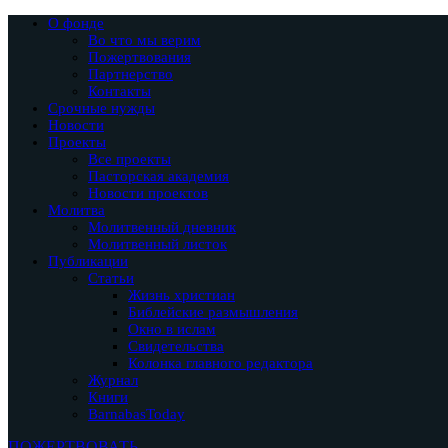
О фонде
Во что мы верим
Пожертвования
Партнерство
Контакты
Срочные нужды
Новости
Проекты
Все проекты
Пасторская академия
Новости проектов
Молитва
Молитвенный дневник
Молитвенный листок
Публикации
Статьи
Жизнь христиан
Библейские размышления
Окно в ислам
Свидетельства
Колонка главного редактора
Журнал
Книги
BarnabasToday
ПОЖЕРТВОВАТЬ