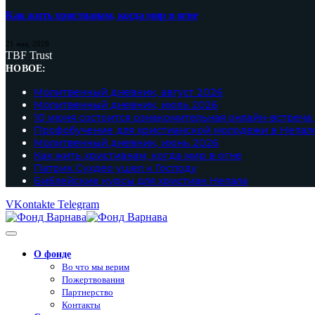
Как жить христианам, когда мир в огне
21 мая, 2026
TBF Trust
НОВОЕ:
Молитвенный дневник, август 2026
Молитвенный дневник, июль 2026
10 июня состоится ознакомительная онлайн-встреча
Профобучение для христианской молодежи в Непал
Молитвенный дневник, июнь 2026
Как жить христианам, когда мир в огне
Патрик Сухдео ушел к Господу
Библейские курсы для христиан Непала
VKontakte
Telegram
О фонде
Во что мы верим
Пожертвования
Партнерство
Контакты