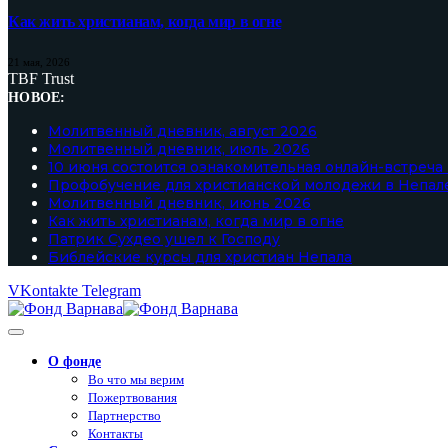
Как жить христианам, когда мир в огне
21 мая, 2026
TBF Trust
НОВОЕ:
Молитвенный дневник, август 2026
Молитвенный дневник, июль 2026
10 июня состоится ознакомительная онлайн-встреча
Профобучение для христианской молодежи в Непал
Молитвенный дневник, июнь 2026
Как жить христианам, когда мир в огне
Патрик Сухдео ушел к Господу
Библейские курсы для христиан Непала
VKontakte
Telegram
О фонде
Во что мы верим
Пожертвования
Партнерство
Контакты