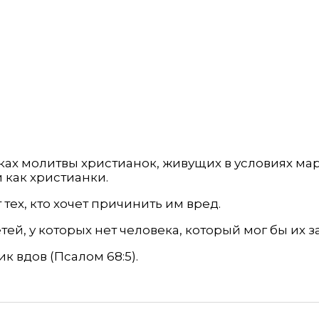
ках молитвы христианок, живущих в условиях мар
 как христианки.
тех, кто хочет причинить им вред.
ей, у которых нет человека, который мог бы их з
ик вдов (Псалом 68:5).