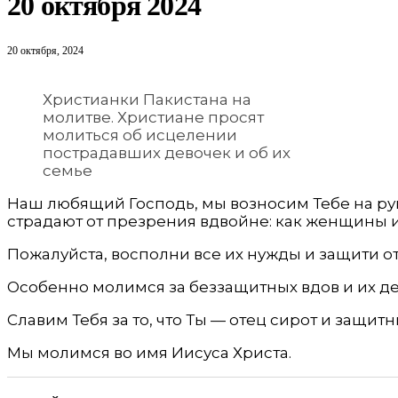
20 октября 2024
20 октября, 2024
Христианки Пакистана на
молитве. Христиане просят
молиться об исцелении
пострадавших девочек и об их
семье
Наш любящий Гос­подь, мы возносим Тебе на ру
страдают от презрения вдвойне: как женщины и
Пожалуйста, восполни все их нужды и защити от 
Особенно молимся за беззащитных вдов и их дет
Славим Тебя за то, что Ты — отец сирот и защитн
Мы молимся во имя Иисуса Христа.