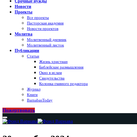
Срочные нужды
Новости
Проекты
Все проекты
Пасторская академия
Новости проектов
Молитва
Молитвенный дневник
Молитвенный листок
Публикации
Статьи
Жизнь христиан
Библейские размышления
Окно в ислам
Свидетельства
Колонка главного редактора
Журнал
Книги
BarnabasToday
Пожертвовать