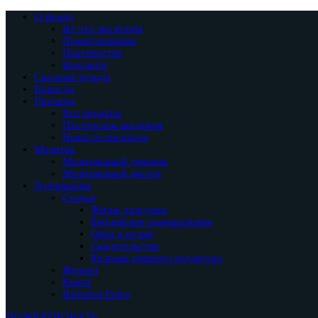
О фонде
Во что мы верим
Пожертвования
Партнерство
Контакты
Срочные нужды
Новости
Проекты
Все проекты
Пасторская академия
Новости проектов
Молитва
Молитвенный дневник
Молитвенный листок
Публикации
Статьи
Жизнь христиан
Библейские размышления
Окно в ислам
Свидетельства
Колонка главного редактора
Журнал
Книги
BarnabasToday
ПОЖЕРТВОВАТЬ