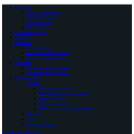
О фонде
Во что мы верим
Пожертвования
Партнерство
Контакты
Срочные нужды
Новости
Проекты
Все проекты
Пасторская академия
Новости проектов
Молитва
Молитвенный дневник
Молитвенный листок
Публикации
Статьи
Жизнь христиан
Библейские размышления
Окно в ислам
Свидетельства
Колонка главного редактора
Журнал
Книги
BarnabasToday
ПОЖЕРТВОВАТЬ