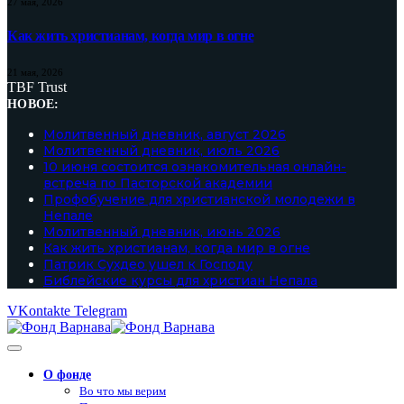
27 мая, 2026
Как жить христианам, когда мир в огне
21 мая, 2026
TBF Trust
НОВОЕ:
Молитвенный дневник, август 2026
Молитвенный дневник, июль 2026
10 июня состоится ознакомительная онлайн-
встреча по Пасторской академии
Профобучение для христианской молодежи в
Непале
Молитвенный дневник, июнь 2026
Как жить христианам, когда мир в огне
Патрик Сухдео ушел к Господу
Библейские курсы для христиан Непала
VKontakte
Telegram
О фонде
Во что мы верим