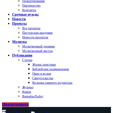
Пожертвования
Партнерство
Контакты
Срочные нужды
Новости
Проекты
Все проекты
Пасторская академия
Новости проектов
Молитва
Молитвенный дневник
Молитвенный листок
Публикации
Статьи
Жизнь христиан
Библейские размышления
Окно в ислам
Свидетельства
Колонка главного редактора
Журнал
Книги
BarnabasToday
Пожертвовать