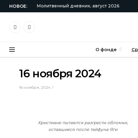
Молитвенный дневник, август 2026
НОВОЕ:
VKontakte
Telegram
О фонде
Ср
16 ноября 2024
16 ноября, 2024
Христиане пытаются разгрести обломки,
оставшиеся после тайфуна Яги