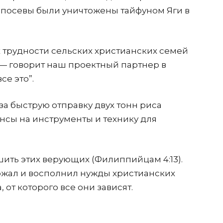
посевы были уничтожены тайфуном Яги в
 трудности сельских христианских семей
 — говорит наш проектный партнер в
се это”.
а быструю отправку двух тонн риса
нсы на инструменты и технику для
шить этих верующих (Филиппийцам 4:13).
ржал и восполнил нужды христианских
 от которого все они зависят.