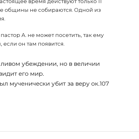
астоящее время действуют только 11
ые общины не собираются. Одной из
я.
пастор А. не может посетить, так ему
 если он там появится.
аливом убеждении, но в величии
видит его мир.
ыл мученически убит за веру ок.107