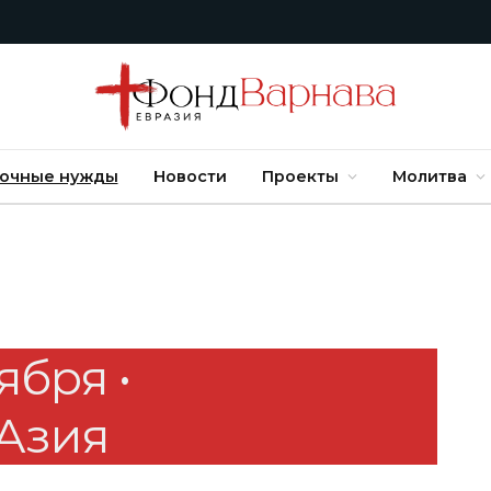
очные нужды
Новости
Проекты
Молитва
ября •
Азия