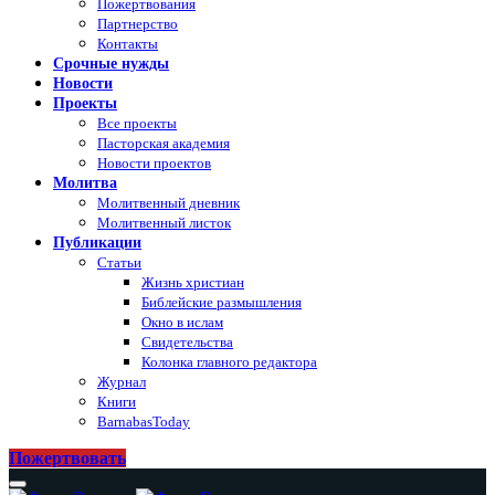
Пожертвования
Партнерство
Контакты
Срочные нужды
Новости
Проекты
Все проекты
Пасторская академия
Новости проектов
Молитва
Молитвенный дневник
Молитвенный листок
Публикации
Статьи
Жизнь христиан
Библейские размышления
Окно в ислам
Свидетельства
Колонка главного редактора
Журнал
Книги
BarnabasToday
Пожертвовать