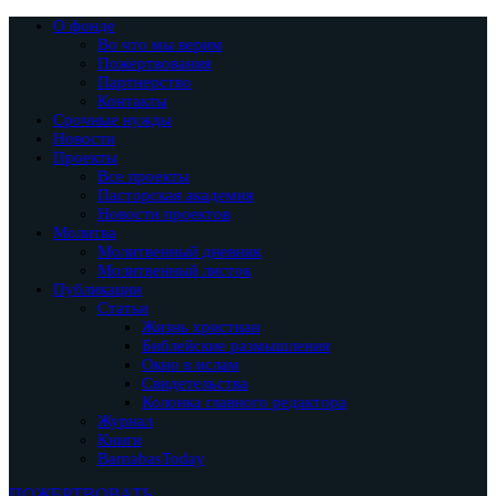
О фонде
Во что мы верим
Пожертвования
Партнерство
Контакты
Срочные нужды
Новости
Проекты
Все проекты
Пасторская академия
Новости проектов
Молитва
Молитвенный дневник
Молитвенный листок
Публикации
Статьи
Жизнь христиан
Библейские размышления
Окно в ислам
Свидетельства
Колонка главного редактора
Журнал
Книги
BarnabasToday
ПОЖЕРТВОВАТЬ