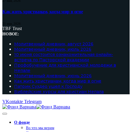
27 мая, 2026
Как жить христианам, когда мир в огне
21 мая, 2026
TBF Trust
НОВОЕ:
Молитвенный дневник, август 2026
Молитвенный дневник, июль 2026
10 июня состоится ознакомительная онлайн-
встреча по Пасторской академии
Профобучение для христианской молодежи в
Непале
Молитвенный дневник, июнь 2026
Как жить христианам, когда мир в огне
Патрик Сухдео ушел к Господу
Библейские курсы для христиан Непала
VKontakte
Telegram
О фонде
Во что мы верим