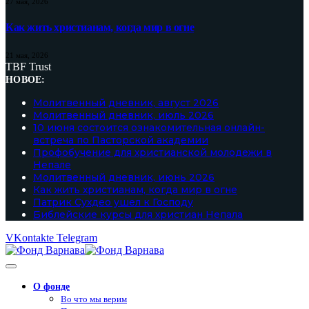
27 мая, 2026
Как жить христианам, когда мир в огне
21 мая, 2026
TBF Trust
НОВОЕ:
Молитвенный дневник, август 2026
Молитвенный дневник, июль 2026
10 июня состоится ознакомительная онлайн-
встреча по Пасторской академии
Профобучение для христианской молодежи в
Непале
Молитвенный дневник, июнь 2026
Как жить христианам, когда мир в огне
Патрик Сухдео ушел к Господу
Библейские курсы для христиан Непала
VKontakte
Telegram
О фонде
Во что мы верим