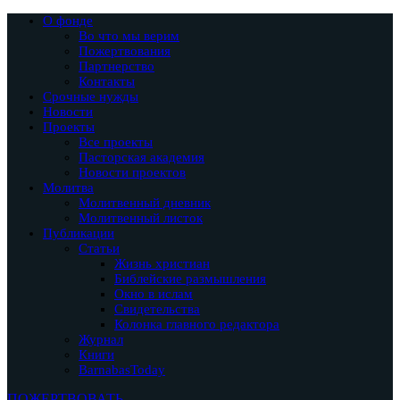
О фонде
Во что мы верим
Пожертвования
Партнерство
Контакты
Срочные нужды
Новости
Проекты
Все проекты
Пасторская академия
Новости проектов
Молитва
Молитвенный дневник
Молитвенный листок
Публикации
Статьи
Жизнь христиан
Библейские размышления
Окно в ислам
Свидетельства
Колонка главного редактора
Журнал
Книги
BarnabasToday
ПОЖЕРТВОВАТЬ