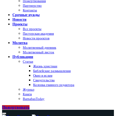
Пожертвования
Партнерство
Контакты
Срочные нужды
Новости
Проекты
Все проекты
Пасторская академия
Новости проектов
Молитва
Молитвенный дневник
Молитвенный листок
Публикации
Статьи
Жизнь христиан
Библейские размышления
Окно в ислам
Свидетельства
Колонка главного редактора
Журнал
Книги
BarnabasToday
Пожертвовать