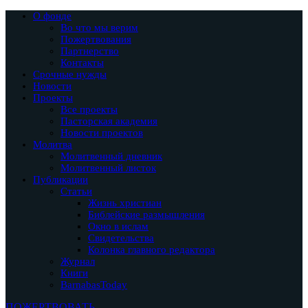
О фонде
Во что мы верим
Пожертвования
Партнерство
Контакты
Срочные нужды
Новости
Проекты
Все проекты
Пасторская академия
Новости проектов
Молитва
Молитвенный дневник
Молитвенный листок
Публикации
Статьи
Жизнь христиан
Библейские размышления
Окно в ислам
Свидетельства
Колонка главного редактора
Журнал
Книги
BarnabasToday
ПОЖЕРТВОВАТЬ