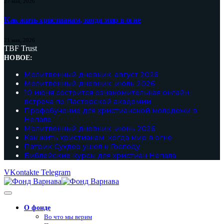
27 мая, 2026
Как жить христианам, когда мир в огне
21 мая, 2026
TBF Trust
НОВОЕ:
Молитвенный дневник, август 2026
Молитвенный дневник, июль 2026
10 июня состоится ознакомительная онлайн-
встреча по Пасторской академии
Профобучение для христианской молодежи в
Непале
Молитвенный дневник, июнь 2026
Как жить христианам, когда мир в огне
Патрик Сухдео ушел к Господу
Библейские курсы для христиан Непала
VKontakte
Telegram
О фонде
Во что мы верим