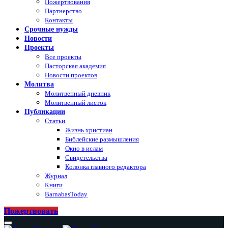
Пожертвования
Партнерство
Контакты
Срочные нужды
Новости
Проекты
Все проекты
Пасторская академия
Новости проектов
Молитва
Молитвенный дневник
Молитвенный листок
Публикации
Статьи
Жизнь христиан
Библейские размышления
Окно в ислам
Свидетельства
Колонка главного редактора
Журнал
Книги
BarnabasToday
Пожертвовать