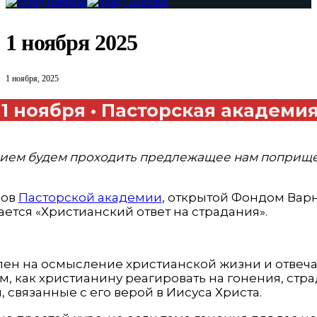
1 ноября 2025
1 ноября, 2025
а
1
ноября
•
Пасторская академи
нием
будем
проходить
предлежащее
нам
поприщ
сов
Пасторской академии
, открытой Фондом Варн
вается «Христианский ответ на страдания».
лен на осмысление христианской жизни и отвеча
м, как христианину реагировать на гонения, стр
 связанные с его верой в Иисуса Христа.