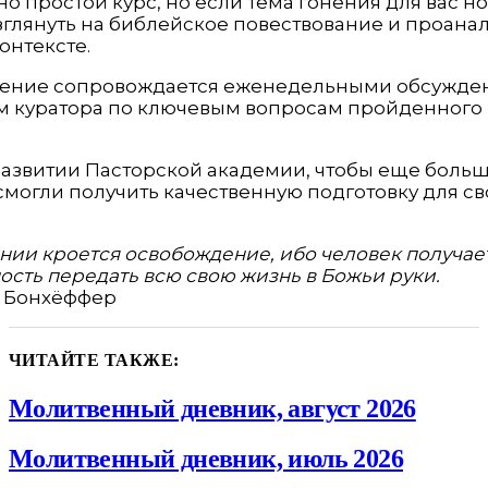
но простой курс, но если тема гонения для вас нов
зглянуть на библейское повествование и проана
онтексте.
ение сопровождается еженедельными обсужде
м куратора по ключевым вопросам пройденного 
развитии Пасторской академии, чтобы еще боль
могли получить качественную подготовку для св
нии кроется освобождение, ибо человек получае
сть передать всю свою жизнь в Божьи руки.
 Бонхёффер
ЧИТАЙТЕ ТАКЖЕ:
Молитвенный дневник, август 2026
Молитвенный дневник, июль 2026