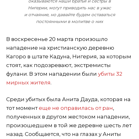
оказываются наши братья и сестры в
Нигерии, могут приводить нас в ужас
и отчаяние, но давайте будем оставаться
постоянными в молитве о них
В воскресенье 20 марта произошло
нападение на христианскую деревню
Кагоро в штате Кадуна, Нигерия, за которым
стоят, как подозревают, экстремисты
фулани. В этом нападении были
убиты 32
мирных жителя
.
Среди убитых была Анита Дауда, которая на
тот момент
еще не оправилась от ран
,
полученных в другом жестоком нападении,
произошедшем в той же деревне шесть лет
назад. Сообщается, что на глазах у Аниты