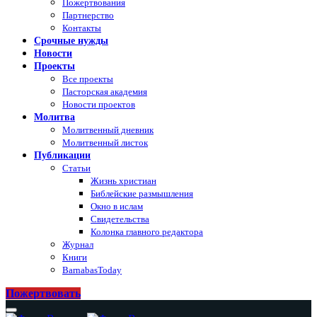
Пожертвования
Партнерство
Контакты
Срочные нужды
Новости
Проекты
Все проекты
Пасторская академия
Новости проектов
Молитва
Молитвенный дневник
Молитвенный листок
Публикации
Статьи
Жизнь христиан
Библейские размышления
Окно в ислам
Свидетельства
Колонка главного редактора
Журнал
Книги
BarnabasToday
Пожертвовать