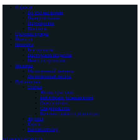
О фонде
Во что мы верим
Пожертвования
Партнерство
Контакты
Срочные нужды
Новости
Проекты
Все проекты
Пасторская академия
Новости проектов
Молитва
Молитвенный дневник
Молитвенный листок
Публикации
Статьи
Жизнь христиан
Библейские размышления
Окно в ислам
Свидетельства
Колонка главного редактора
Журнал
Книги
BarnabasToday
ПОЖЕРТВОВАТЬ