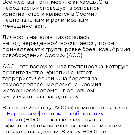
Все жертвы – этнические амхарцы. Эта
народность исповедует в основном
христианство и является в Оромии
национальным и религиозным
меньшинством.
Личность нападавших осталась
неподтвержденной, но считается, что они
принадлежат к группировке боевиков «Армия
освобождения Оромо» (АОО).
АОО – это вооруженная группировка, которую
правительство Эфиопии считает
террористической. Она борется за
самоопределение региона Оромия.
Исторически оромо – в основном
мусульманская народность.
В августе 2021 года АОО сформировала альянс
с
Народным фронтом освобождения
Тыграй
(НФОТ) с целью “свергнуть это
[эфиопское] правительство военным путем”,
однако в нападении 18 июня НФОТ не