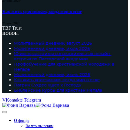
27 мая, 2026
Как жить христианам, когда мир в огне
21 мая, 2026
TBF Trust
НОВОЕ:
Молитвенный дневник, август 2026
Молитвенный дневник, июль 2026
10 июня состоится ознакомительная онлайн-
встреча по Пасторской академии
Профобучение для христианской молодежи в
Непале
Молитвенный дневник, июнь 2026
Как жить христианам, когда мир в огне
Патрик Сухдео ушел к Господу
Библейские курсы для христиан Непала
VKontakte
Telegram
О фонде
Во что мы верим