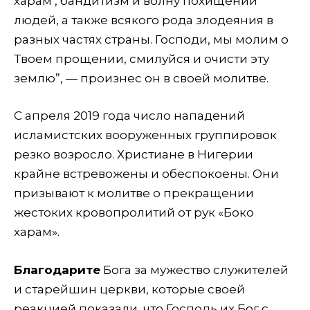
харам’, бандитизм и волну похищений
людей, а также всякого рода злодеяния в
разных частях страны. Господи, мы молим о
Твоем прощении, смилуйся и очисти эту
землю”, — произнес он в своей молитве.
С апреля 2019 года число нападений
исламистских вооруженных группировок
резко возросло. Христиане в Нигерии
крайне встревожены и обеспокоены. Они
призывают к молитве о прекращении
жестоких кровопролитий от рук «Боко
харам».
Благодарите
Бога за мужество служителей
и старейшин церкви, которые своей
реакцией показали, что Господь их Бог с