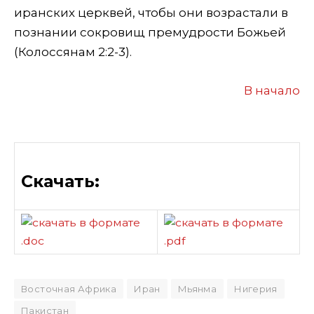
иранских церквей, чтобы они возрастали в
познании сокровищ премудрости Божьей
(Колоссянам 2:2-3).
В начало
Скачать:
Восточная Африка
Иран
Мьянма
Нигерия
Пакистан