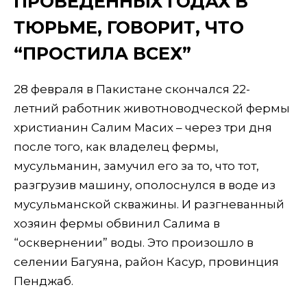
ПРОВЕДЕННЫХ ГОДАХ В
ТЮРЬМЕ, ГОВОРИТ, ЧТО
“ПРОСТИЛА ВСЕХ”
28 февраля в Пакистане скончался 22-
летний работник животноводческой фермы
христианин Салим Масих – через три дня
после того, как владелец фермы,
мусульманин, замучил его за то, что тот,
разгрузив машину, ополоснулся в воде из
мусульманской скважины. И разгневанный
хозяин фермы обвинил Салима в
“осквернении” воды. Это произошло в
селении Багуяна, район Касур, провинция
Пенджаб.