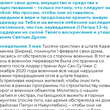
еряют свои дома, имущество и средства к
уществованию – только потому, что следуют за
обой. Мы просим, чтобы они оставались
вердыми в вере и продолжали хранить живую
адежду на Тебя и на вечное небесное наследи
 нетленное, чистое, неувядаемое (1 Петра 1:3-4).
оддержи их силой Твоего воскресения и утеш
воим Святым Духом.
онедельник 3 мая
Тысячи христиан в штате Каре
ьянма (Бирма), покинули 1 февраля свои дома,
пасаясь от обстрелов со стороны военных. В тот ж
ень в военном перевороте была отстранена со
воего поста лидер страны Аун Сан Су Чжи. С
екабря 2020 года военные все чаще нарушали
ежим прекращения огня в штате Карен,
бстреливая мирных жителей, чтобы очистить
емлю в рамках программы по строительству нов
орог и военных объектов. Молитесь о наших
ратьях и сестрах, пытающихся выжить в горных
жунглях (после того, как армия обстреляла их до
 районах Папун и Ньяунлебин), – чтобы они не
нывали и не тревожились, но уповали на Бога,