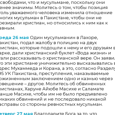
 свободами, что и мусульмане, поскольку они
енее значимы. Молитесь о том, чтобы позиция
толь уважаемого человека изменила отношение
ногих мусульман в Пакистане, чтобы они не
резирали христиан, но относились к ним как к
авным.
реда 26 мая
Один мусульманин в Лахоре,
акистан, подал жалобу в полицию на двух
ристиан, которые подошли к нему и его друзьям 
арке, дали христианский буклет «Вода жизни» и
тали рассказывать о христианской вере. Он заяви
то эти христиане уничижительно высказывались 
дрес Мухаммеда и Корана, а это, согласно Раздел
95 УК Пакистана, преступления, наказываемые
ожизненным заключением одно и казнью через
овешение – другое. Молитесь об обвиненных
ристианах, Харуне Айюбе Масихе и Саламате
анше Масихе, чтобы им не было предъявлено
икаких обвинений и не последовало никакой
асправы со стороны ревностных мусульман.
етверг 27 мая
Благодарите Бога за то, что