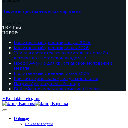
27 мая, 2026
Как жить христианам, когда мир в огне
21 мая, 2026
TBF Trust
НОВОЕ:
Молитвенный дневник, август 2026
Молитвенный дневник, июль 2026
10 июня состоится ознакомительная онлайн-
встреча по Пасторской академии
Профобучение для христианской молодежи в
Непале
Молитвенный дневник, июнь 2026
Как жить христианам, когда мир в огне
Патрик Сухдео ушел к Господу
Библейские курсы для христиан Непала
VKontakte
Telegram
О фонде
Во что мы верим