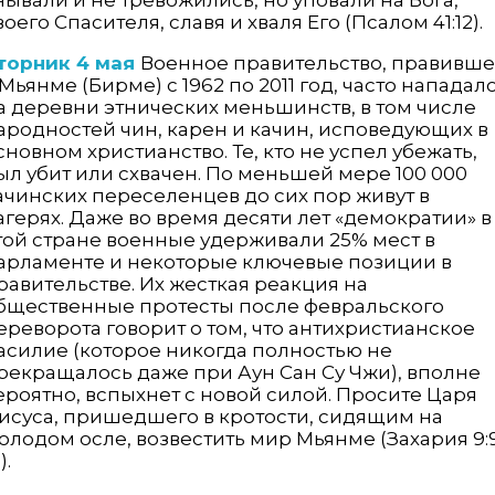
воего Спасителя, славя и хваля Его (Псалом 41:12).
торник 4 мая
Военное правительство, правивш
 Мьянме (Бирме) с 1962 по 2011 год, часто нападал
а деревни этнических меньшинств, в том числе
ародностей чин, карен и качин, исповедующих в
сновном христианство. Те, кто не успел убежать,
ыл убит или схвачен. По меньшей мере 100 000
ачинских переселенцев до сих пор живут в
агерях. Даже во время десяти лет «демократии» в
той стране военные удерживали 25% мест в
арламенте и некоторые ключевые позиции в
равительстве. Их жесткая реакция на
бщественные протесты после февральского
ереворота говорит о том, что антихристианское
асилие (которое никогда полностью не
рекращалось даже при Аун Сан Су Чжи), вполне
ероятно, вспыхнет с новой силой. Просите Царя
исуса, пришедшего в кротости, сидящим на
олодом осле, возвестить мир Мьянме (Захария 9:
).