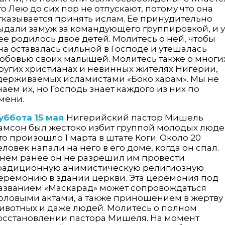
то Лею до сих пор не отпускают, потому что она
тказывается принять ислам. Ее принудительно
ыдали замуж за командующего группировкой, и у
ее родилось двое детей. Молитесь о ней, чтобы
на оставалась сильной в Господе и утешалась
юбовью своих малышей. Молитесь также о многи
ругих христианах и невинных жителях Нигерии,
держиваемых исламистами «Боко харам». Мы не
наем их, но Господь знает каждого из них по
мени.
уббота 15 мая
Нигерийский пастор Мишель
амсон был жестоко избит группой молодых люде
то произошло 1 марта в штате Коги. Около 20
еловек напали на него в его доме, когда он спал.
нем ранее он не разрешил им провести
радиционную анимистическую религиозную
еремонию в здании церкви. Эта церемония под
азванием «Маскарад» может сопровождаться
оловыми актами, а также приношением в жертву
ивотных и даже людей. Молитесь о полном
осстановлении пастора Мишеля. На момент