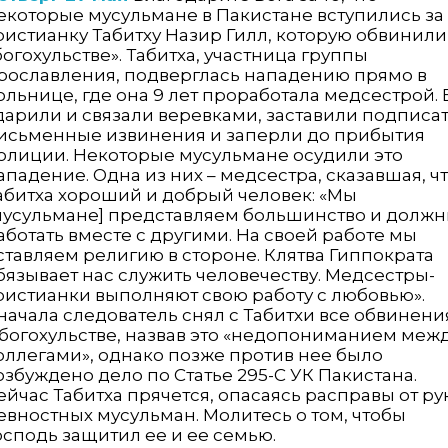
екоторые мусульмане в Пакистане вступились за
ристианку Табитху Назир Гилл, которую обвинили
богохульстве». Табитха, участница группы
рославления, подверглась нападению прямо в
ольнице, где она 9 лет проработала медсестрой. 
дарили и связали веревками, заставили подписа
исьменные извинения и заперли до прибытия
олиции. Некоторые мусульмане осудили это
ападение. Одна из них – медсестра, сказавшая, ч
абитха хороший и добрый человек: «Мы
мусульмане] представляем большинство и долж
аботать вместе с другими. На своей работе мы
ставляем религию в стороне. Клятва Гиппократа
бязывает нас служить человечеству. Медсестры-
ристианки выполняют свою работу с любовью».
начала следователь снял с Табитхи все обвинени
 богохульстве, назвав это «недопониманием меж
оллегами», однако позже против нее было
озбуждено дело по Статье 295-C УК Пакистана.
ейчас Табитха прячется, опасаясь расправы от ру
евностных мусульман. Молитесь о том, чтобы
осподь защитил ее и ее семью.