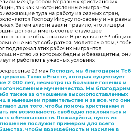
елили между собой 67 разных христианских
бщин, так как многочисленные мигранты,
риезжающие туда на работу из разных стран,
оклоняются Господу Иису­су по-своему и на разн
зыках. Затем власти ввели правило, что лидеры
бщин должны иметь соответствующее
огословское образование. В результате 63 общи
ольше не могут собираться. Молитесь о том, чтоб
ог поддержал этих рабочих мигрантов,
ольшинство из которых бедны и беззащитны, он
ивут и работают в ужасных условиях.
оскресенье 23 мая
Господи, мы благодарим Те
а церковь Твою в Египте, которая существует
же 2 000 лет, несмотря на большие гонения и
ногочисленные мученичества. Мы благодарим
ебя также за отношение высокопоставленных
иц в нынешнем правительстве и за все, что они
елают для того, чтобы помочь христианам и
ать им возможность свободно поклоняться и
ить в безопасности. Пожалуйста, пусть их
тношение послужит примером для всего
бщества, чтобы враждебность и насилие в