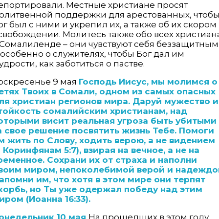
епортировали. Местные христиане просят
олитвенной поддержки для арестованных, чтоб
ог был с ними и укрепил их, а также об их скором
свобождении. Молитесь также обо всех христиан
 Сомалиленде – они чувствуют себя беззащитным
 особенно о служителях, чтобы Бог дал им
удрости, как заботиться о пастве.
оскресенье 9 мая
Господь Иисус, мы молимся о
етях Твоих в Сомали, одном из самых опасных
ля христиан регионов мира. Даруй мужество и
тойкость сомалийским христианам, над
оторыми висит реальная угроза быть убитыми
а свое решение посвятить жизнь Тебе. Помоги
м жить по Слову, ходить верою, а не видением
2 Коринфянам 5:7), взирая на вечное, а не на
ременное. Сохрани их от страха и наполни
воим миром, непоколебимой верой и надеждо
апомни им, что хотя в этом мире они терпят
корбь, но Ты уже одержал победу над этим
иром (Иоанна 16:33).
онедельник 10 мая
На прошедших в этом году