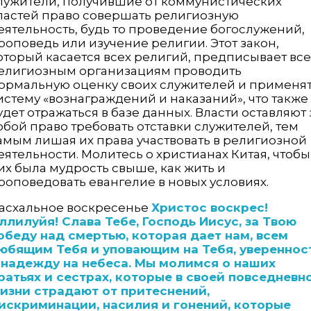
лужители, получившие от коммунистических
ластей право совершать религиозную
еятельность, будь то проведение богослужений,
роповедь или изучение религии. Этот закон,
оторый касается всех религий, предписывает вс
елигиозным организациям проводить
ормальную оценку своих служителей и применя
истему «вознаграждений и наказаний», что также
удет отражаться в базе данных. Власти оставляют 
обой право требовать отставки служителей, тем
амым лишая их права участвовать в религиозной
еятельности. Молитесь о христианах Китая, чтобы
их была мудрость свыше, как жить и
роповедовать евангелие в новых условиях.
асхальное воскресенье
Христос воскрес!
ллилуйя! Слава Тебе, Господь Иисус, за Твою
обеду над смертью, которая дает нам, всем
юбящим Тебя и уповающим на Тебя, увереннос
 надежду на небеса. Мы молимся о наших
ратьях и сестрах, которые в своей повседневн
изни страдают от притеснений,
искриминации, насилия и гонений, которые