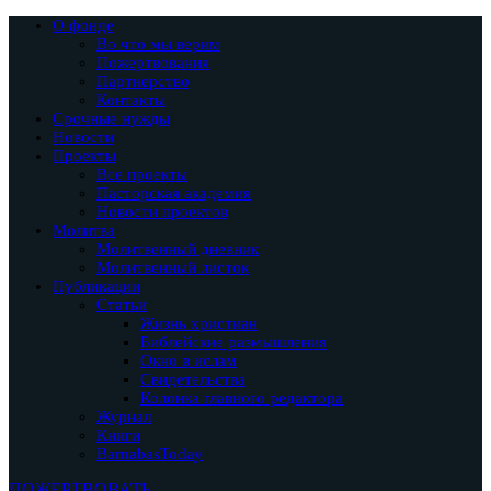
О фонде
Во что мы верим
Пожертвования
Партнерство
Контакты
Срочные нужды
Новости
Проекты
Все проекты
Пасторская академия
Новости проектов
Молитва
Молитвенный дневник
Молитвенный листок
Публикации
Статьи
Жизнь христиан
Библейские размышления
Окно в ислам
Свидетельства
Колонка главного редактора
Журнал
Книги
BarnabasToday
ПОЖЕРТВОВАТЬ