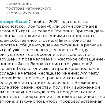
проведение
посттравматического
наставничества
етверг 6 мая
С ноября 2020 года солдаты
арксистской Эритреи убили сотни христиан в
егионе Тыграй на севере Эфиопии. Эритрея давн
звестна жестокими гонениями на христиан в
воей собственной стране. «Пытки, убийства,
верства и общее ухудшение ситуации в регионе
ыграй уже стало повседневностью. Всюду
ринудительные выселения, изнасилования,
арушения прав человека и жестокое обращение»
 пишет в Фонд Варнава один из служителей
еркви в Тыграе, описывая происходящее там в
оследние четыре месяца. По мнению Amnesty
nternational, это может расцениваться как
реступление против человечества. Выжившие
осле этой резни, жертвы политики выжженной
емли, отчаянно нуждаются в продовольствии.
олитесь о прекращении жестокого насилия в эт
егионе, а также о том, чтобы продовольственная