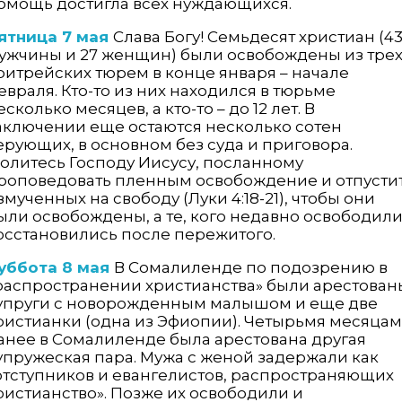
омощь достигла всех нуждающихся.
ятница 7 мая
Слава Богу! Семьдесят христиан (4
ужчины и 27 женщин) были освобождены из тре
ритрейских тюрем в конце января – начале
евраля. Кто-то из них находился в тюрьме
есколько месяцев, а кто-то – до 12 лет. В
аключении еще остаются несколько сотен
ерующих, в основном без суда и приговора.
олитесь Господу Иисусу, посланному
роповедовать пленным освобождение и отпусти
змученных на свободу (Луки 4:18-21), чтобы они
ыли освобождены, а те, кого недавно освободили
осстановились после пережитого.
уббота 8 мая
В Сомалиленде по подозрению в
распространении христианства» были арестован
упруги с новорожденным малышом и еще две
ристианки (одна из Эфиопии). Четырьмя месяца
анее в Сомалиленде была арестована другая
упружеская пара. Мужа с женой задержали как
отступников и евангелистов, распространяющих
ристианство». Позже их освободили и