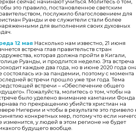
еркви сейчас начинают учиться. Молитесь о том,
тобы это правило, постановленное светским
равительством, послужило благословением для
ристиан Руанды и ее служители стали более
наряженными для выполнения своих духовных
адач.
реда 12 мая
Насколько нам известно, 21 июня
ачнется встреча глав правительств стран
одружества, которая должна пройти в Кигали,
толице Руанды, и продлится неделю. Эта встреча
роходит каждые два года, но в июне 2020 года он
е состоялась из-за пандемии, поэтому с момента
оследней встречи прошло уже три года. Тема
редстоящей встречи – «Обеспечение общего
удущего». Пожалуйста, молитесь о том, чтобы на
стрече было уделено внимание кампании Фонда
арнава по прекращению убийств христиан на
евере Нигерии и чтобы в результате это привело 
ринятию конкретных мер, потому что если ничег
е изменится, у людей в этом регионе не будет
икакого будущего вообще.