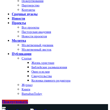
Пожертвования
Партнерство
Контакты
Срочные нужды
Новости
Проекты
Все проекты
Пасторская академия
Новости проектов
Молитва
Молитвенный дневник
Молитвенный листок
Публикации
Статьи
Жизнь христиан
Библейские размышления
Окно в ислам
Свидетельства
Колонка главного редактора
Журнал
Книги
BarnabasToday
Пожертвовать