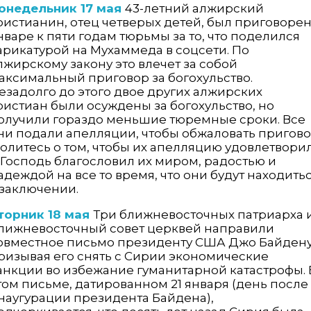
онедельник 17 мая
43-летний алжирский
ристианин, отец четверых детей, был приговорен
нваре к пяти годам тюрьмы за то, что поделился
арикатурой на Мухаммеда в соцсети. По
лжирскому закону это влечет за собой
аксимальный приговор за богохульство.
езадолго до этого двое других алжирских
ристиан были осуждены за богохульство, но
олучили гораздо меньшие тюремные сроки. Все
ни подали апелляции, чтобы обжаловать пригово
олитесь о том, чтобы их апелляцию удовлетвори
 Господь благословил их миром, радостью и
адеждой на все то время, что они будут находить
 заключении.
торник 18 мая
Три ближневосточных патриарха 
лижневосточный совет церквей направили
овместное письмо президенту США Джо Байдену
ризывая его снять с Сирии экономические
анкции во избежание гуманитарной катастрофы. 
том письме, датированном 21 января (день после
наугурации президента Байдена),