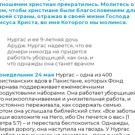
тношении христиан прекратились. Молитесь о
ом, чтобы христиане были благословением дл
воей страны, отражая в своей жизни Господа
исуса Христа, во имя Которого мы молимся.
Нургас и ее 9-летняя дочь
Арудж. Нургас надеется, что ее
дочери никогда не придется
работать уборщицей, как она, и
что однажды она станет врачом
онедельник 24 мая
Нургас – одна из 400
ристианских вдов в Пакистане, которых Фонд
арнава поддерживает ежемесячными
родуктовыми наборами. Она работает уборщицей
то низко­оплачиваемая и унизительная работа, и
остоянно переживала, как содержать семью.
отом она услышала библейский стих: «Все забот
аши возложите на Него, ибо Он печется о вас» (1
етра 5:7) – и перестала беспокоиться. Однажды,
бирая дорогу, она наступила на гвоздь. У Нургас
иабет, и рана никак не заживала – пока о ней не