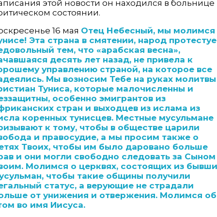
аписания этой новости он находился в больнице 
ритическом состоянии.
оскресенье 16 мая
Отец Небесный, мы молимся
унисе! Эта страна в смятении, народ протестуе
едовольный тем, что «арабская весна»,
ачавшаяся десять лет назад, не привела к
орошему управлению страной, на которое все
адеялись. Мы возносим Тебе на руках молитвы
ристиан Туниса, которые малочисленны и
еззащитны, особенно эмигрантов из
фриканских стран и выходцев из ислама из
исла коренных тунисцев. Местные мусульмане
ризывают к тому, чтобы в обществе царили
вобода и правосудие, а мы просим также о
етях Твоих, чтобы им было даровано больше
рав и они могли свободно следовать за Сыном
воим. Молимся о церквях, состоящих из бывш
усульман, чтобы такие общины получили
егальный статус, а верующие не страдали
ольше от унижения и отвержения. Молимся об
том во имя Иисуса.