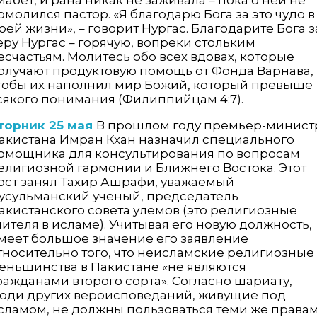
омолился пастор. «Я благодарю Бога за это чудо в
оей жизни», – говорит Нургас. Благодарите Бога з
еру Нургас – горячую, вопреки стольким
есчастьям. Молитесь обо всех вдовах, которые
олучают продуктовую помощь от Фонда Варнава,
тобы их наполнил мир Божий, который превыше
сякого понимания (Филиппийцам 4:7).
торник 25 мая
В прошлом году премьер-минист
акистана Имран Кхан назначил специального
омощника для консультирования по вопросам
елигиозной гармонии и Ближнего Востока. Этот
ост занял Тахир Ашрафи, уважаемый
усульманский ученый, председатель
акистанского совета улемов (это религиозные
чителя в исламе). Учитывая его новую должность,
меет большое значение его заявление
тносительно того, что неисламские религиозные
еньшинства в Пакистане «не являются
ражданами второго сорта». Согласно шариату,
юди других вероисповеданий, живущие под
сламом, не должны пользоваться теми же права