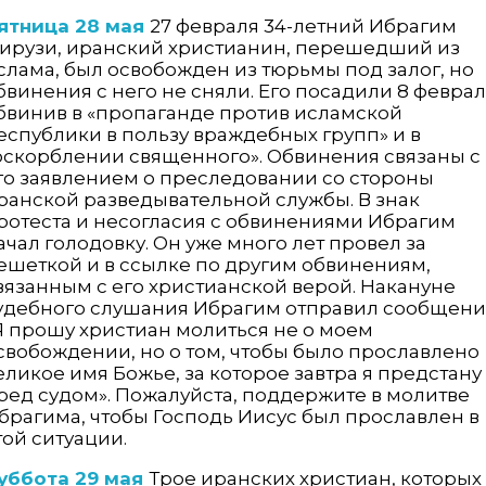
ятница 28 мая
27 февраля 34-летний Ибрагим
ирузи, иранский христианин, перешедший из
слама, был освобожден из тюрьмы под залог, но
бвинения с него не сняли. Его посадили 8 феврал
бвинив в «пропаганде против исламской
еспублики в пользу враждебных групп» и в
оскорблении священного». Обвинения связаны с
го заявлением о преследовании со стороны
ранской разведывательной службы. В знак
ротеста и несогласия с обвинениями Ибрагим
ачал голодовку. Он уже много лет провел за
ешеткой и в ссылке по другим обвинениям,
вязанным с его христианской верой. Накануне
удебного слушания Ибрагим отправил сообщени
Я прошу христиан молиться не о моем
свобождении, но о том, чтобы было прославлено
еликое имя Божье, за которое завтра я предстану
ред судом». Пожалуйста, поддержите в молитве
брагима, чтобы Господь Иисус был прославлен в
той ситуации.
уббота 29 мая
Трое иранских христиан, которых