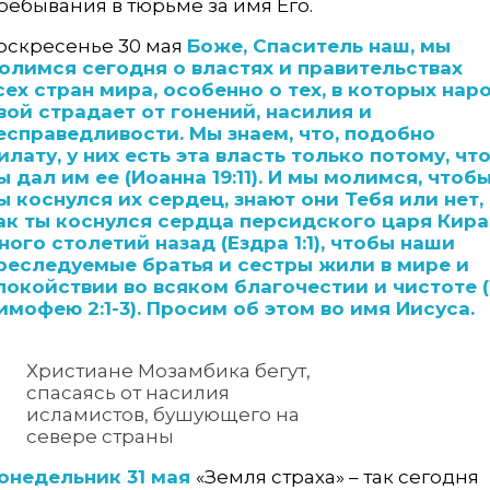
ребывания в тюрьме за имя Его.
оскресенье 30 мая
Боже, Спаситель наш, мы
олимся сегодня о властях и правительствах
сех стран мира, особенно о тех, в которых нар
вой страдает от гонений, насилия и
есправедливости. Мы знаем, что, подобно
илату, у них есть эта власть только потому, чт
ы дал им ее (Иоан­на 19:11). И мы молимся, чтоб
ы коснулся их сердец, знают они Тебя или нет,
ак ты коснулся сердца персидского царя Кира
ного столетий назад (Ездра 1:1), чтобы наши
реследуемые братья и сестры жили в мире и
покойствии во всяком благочестии и чистоте (
имофею 2:1-3). Просим об этом во имя Иисуса.
Христиане Мозамбика бегут,
спасаясь от насилия
исламистов, бушующего на
севере страны
онедельник 31 мая
«Земля страха» – так сегодня