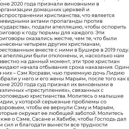
юне 2020 года признали виновными в
организации домашних церквей и
аспространении христианства, что является
чевидными актами пропаганды против
осударства», подали апелляцию, чтобы оспорить
риговор к году тюрьмы для каждого. Эти
риговоры оказались жестче, чем те, что были
ынесены четырем другим христианам,
рестованным вместе с ними в Бушире в 2019 году.
х апелляции были отклонены, и, насколько нам
звестно на данный момент, эти трое христиан
жидают начала отбывания срока наказания. Один
з них – Сэм Хосрави, чью приемную дочь Лидию
абрали у него и его жены Марьям, после того как 
юне 2020 года суд признал их виновными в
азличных «преступлениях», связанных с
роповедью христианства. Молитесь о малышке
идии, у которой серьезные проблемы со
доровьем, чтобы ее вернули Сэму и Марьям,
оторые окружат ее любящей заботой. Молитесь
акже о Сэме, Сасане и Хабибе, чтобы Господь дал
м сил и благодати вынести все трудности