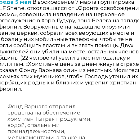
реда 5 мая
В воскресенье 7 марта группировка
LF Shene, отколовшаяся от «Фронта освобождени
ромо», совершила нападение на церковное
огослужение в Хоро-Гудуру, зона Велега на запад
фиопии. Вооруженные нападавшие окружили
дание церкви, собрали всех верующих вместе и
абрали у них мобильные телефоны, чтобы те не
огли сообщить властям и вызвать помощь. Двух
лужителей они убили на месте, остальных членов
бщины (22 человека) увели в лес неподалеку и
били там. «Христиане день за днем живут в страхе
 сказал Фонду Варнава один из местных. Молитес
 семьях этих мучеников, чтобы Господь утешил их
корбящих родных и близких и укрепил христиан
фиопии.
Фонд Варнава отправил
средства на обеспечение
христиан Тыграя продуктами,
водой, спальными
принадлежностями,
медикаментами, а также на