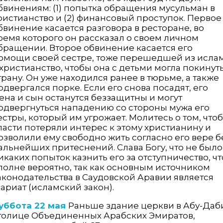
бвинениям: (1) попытка обращения мусульман в
ристианство и (2) финансовый проступок. Первое
бвинение касается разговора в ресторане, во
ремя которого он рассказал о своем личном
бращении. Второе обвинение касается его
омощи своей сестре, тоже перешедшей из исла
 христианство, чтобы она с детьми могла покинут
трану. Он уже находился ранее в тюрьме, а также
одвергался порке. Если его снова посадят, его
ена и сын останутся беззащитны и могут
одвергнуться нападению со стороны мужа его
естры, который им угрожает. Молитесь о том, что
ласти потеряли интерес к этому христианину и
озволили ему свободно жить согласно его вере б
альнейших притеснений. Слава Богу, что не было
икаких попыток казнить его за отступничество, чт
полне вероятно, так как основным источником
аконодательства в Саудовской Аравии является
ариат (исламский закон).
уббота 22 мая
Раньше здание церкви в Абу-Даб
толице Объединенных Арабских Эмиратов,