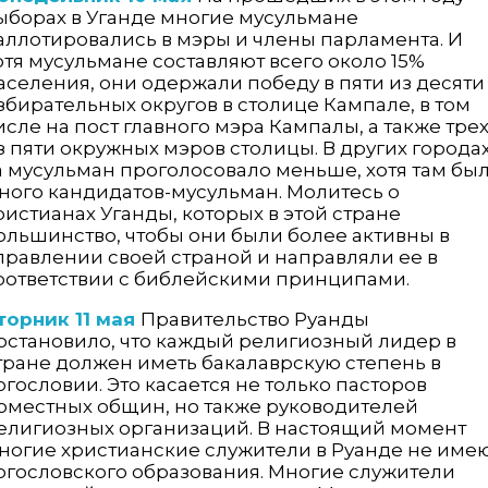
ыборах в Уганде многие мусульмане
аллотировались в мэры и члены парламента. И
отя мусульмане составляют всего около 15%
аселения, они одержали победу в пяти из десяти
збирательных округов в столице Кампале, в том
исле на пост главного мэра Кампалы, а также тре
з пяти окружных мэров столицы. В других города
а мусульман проголосовало меньше, хотя там бы
ного кандидатов-мусульман. Молитесь о
ристианах Уганды, которых в этой стране
ольшинство, чтобы они были более активны в
правлении своей страной и направляли ее в
оответствии с библейскими принципами.
торник 11 мая
Правительство Руанды
остановило, что каждый религиозный лидер в
тране должен иметь бака­лаврскую степень в
огословии. Это касается не только пасторов
оместных общин, но также руководителей
елигиозных организаций. В настоящий момент
ногие христианские служители в Руанде не име
огословского образования. Многие служители