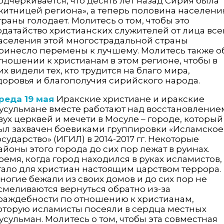
одчеркивается, что десять лет назад Сирия была
житницей региона», а теперь половина населени
траны голодает. Молитесь о том, чтобы это
одатайство христианских служителей от лица все
аселения этой многострадальной страны
ринесло перемены к лучшему. Молитесь также о
тношении к христианам в этом регионе, чтобы в
их видели тех, кто трудится на благо мира,
доровья и благополучия сирийского народа.
реда 19 мая
Иракские христиане и иракские
усульмане вместе работают над восстановление
вух церквей и мечети в Мосуле – городе, который
ыл захвачен боевиками группировки «Исламское
осударство» (ИГИЛ) в 2014-2017 гг. Некоторые
айоны этого города до сих пор лежат в руинах.
ремя, когда город находился в руках исламистов,
тало для христиан настоящим царством террора.
ногие бежали из своих домов и до сих пор не
смеливаются вернуться обратно из-за
раждебности по отношению к христианам,
оторую исламисты посеяли в сердца местных
усульман. Молитесь о том, чтобы эта совместная