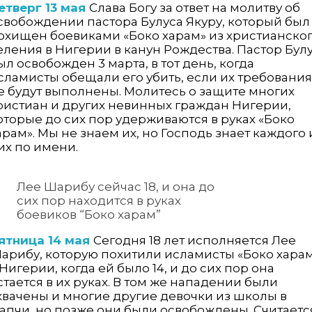
етверг 13 мая
Слава Богу за ответ на молитву об
свобождении пастора Булуса Якуру, который был
охищен боевиками «Боко харам» из христианско
еления в Нигерии в канун Рождества. Пастор Бул
ыл освобожден 3 марта, в тот день, когда
сламисты обещали его убить, если их требования
е будут выполнены. Молитесь о защите многих
ристиан и других невинных граждан Нигерии,
оторые до сих пор удерживаются в руках «Боко
арам». Мы не знаем их, но Господь знает каждого 
их по имени.
Лее Шарибу сейчас 18, и она до
сих пор находится в руках
боевиков “Боко харам”
ятница 14 мая
Сегодня 18 лет исполняется Лее
арибу, которую похитили исламисты «Боко хара
 Нигерии, когда ей было 14, и до сих пор она
стается в их руках. В том же нападении были
хвачены и многие другие девочки из школы в
апчи, но позже они были освобождены. Считаетс