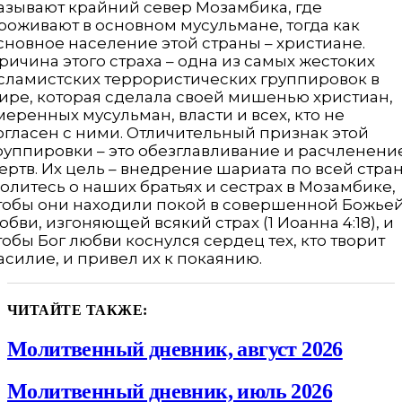
азывают крайний север Мозамбика, где
роживают в основном мусульмане, тогда как
сновное население этой страны – христиане.
ричина этого страха – одна из самых жестоких
сламистских террористических группировок в
ире, которая сделала своей мишенью христиан,
меренных мусульман, власти и всех, кто не
огласен с ними. Отличительный признак этой
руппировки – это обезглавливание и расчленени
ертв. Их цель – внедрение шариата по всей стран
олитесь о наших братьях и сестрах в Мозамбике,
тобы они находили покой в совершенной Божье
юбви, изгоняющей всякий страх (1 Иоан­на 4:18), и
тобы Бог любви коснулся сердец тех, кто творит
асилие, и привел их к покаянию.
ЧИТАЙТЕ ТАКЖЕ:
Молитвенный дневник, август 2026
Молитвенный дневник, июль 2026