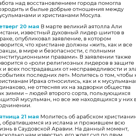
абота над восстановлением города помогла
озродить и былые добрые отношения между
усульманами и христианами Мосула.
етверг 20 мая
В марте великий аятолла Али
истани, известный духовный лидер шиитов в
раке, опубликовал заявление, в котором
оворится, что христиане должны «жить, как и все
ракцы, в мире и безопасности, с полными
онституционными правами». В заявлении также
оворится о «роли религиозных лидеров в защите
х и всех пострадавших от несправедливости и зл
 событиях последних лет». Молитесь о том, чтобы 
ристианам Ирака относились, как и к мусульмана
динаково, не оттесняя их на задворки общества
ак зимми – людей второго сорта, пользующихся
ащитой мусульман, но все же находящихся у них 
одчинении.
ятница 21 мая
Молитесь об арабском христиани
., обратившемся из ислама и прожившем всю
изнь в Саудовской Аравии. На данный момент,
асколько нам известно, его ждет суд по двум