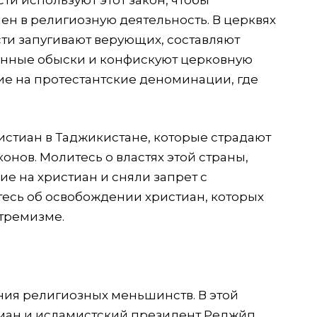
ти используют этот закон, чтобы
чен в религиозную деятельность. В церквях
сти запугивают верующих, составляют
онные обыски и конфискуют церковную
ие на протестантские деноминации, где
истиан в Таджикистане, которые страдают
онов. Молитесь о властях этой страны,
ие на христиан и сняли запрет с
тесь об освобождении христиан, которых
стремизме.
ния религиозных меньшинств. В этой
ман и исламистский президент Реджйп