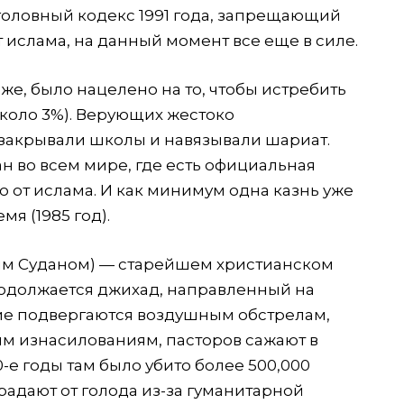
головный кодекс 1991 года, запрещающий
т ислама, на данный момент все еще в силе.
же, было нацелено на то, чтобы истребить
около 3%). Верующих жестоко
 закрывали школы и навязывали шариат.
ан во всем мире, где есть официальная
о от ислама. И как минимум одна казнь уже
я (1985 год).
ным Суданом) — старейшем христианском
родолжается джихад, направленный на
ие подвергаются воздушным обстрелам,
м изнасилованиям, пасторов сажают в
0-е годы там было убито более 500,000
радают от голода из-за гуманитарной