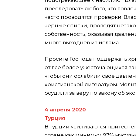
подстрекающее к насилию”. Влас
преследовать любого, кто вовле
часто проводятся проверки. Вла
черные списки, проводят незак
собственность, оказывая давлен
много выходцев из ислама.
Просите Господа поддержать хр
от все более ужесточающихся зак
чтобы они ослабили свое давлен
христианской литературы. Моли
осудили за веру по закону об эк
4 апреля 2020
Турция
В Турции усиливаются притесне
стране как минимум 97% мусуль