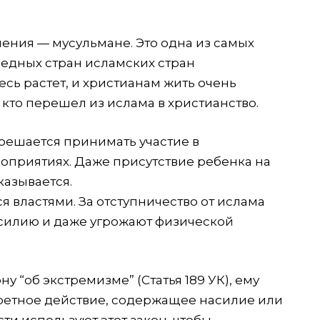
ения — мусульмане. Это одна из самых
бедных стран исламских стран
сь растет, и христианам жить очень
 кто перешел из ислама в христианство.
азрешается принимать участие в
приятиях. Даже присутствие ребенка на
казывается.
 властями. За отступничество от ислама
силию и даже угрожают физической
у “об экстремизме” (Статья 189 УК), ему
ретное действие, содержащее насилие или