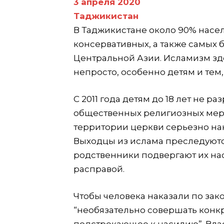
3 апреля 2020
Таджикистан
В Таджикистане около 90% насел
консервативных, а также самых 
Центральной Азии. Исламизм зде
непросто, особенно детям и тем,
С 2011 года детям до 18 лет не р
общественных религиозных меро
территории церкви серьезно на
Выходцы из ислама преследуются
родственники подвергают их на
расправой.
Чтобы человека наказали по закон
“необязательно совершать конк