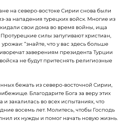
ане на северо-востоке Сирии снова были
з-за нападения турецких войск. Многие из
покидали свои дома во время войны, ища
. Протурецкие силы запугивают христиан,
урожаи: “знайте, что у вас здесь больше
отиворечат заверениям президента Турции
 войска не будут притеснять религиозные
нных бежать из северо-восточной Сирии,
ибежище. Благодарите Бога за веру этих
а и закалилась во всех испытаниях, что
ние восемь лет. Молитесь, чтобы Господь
лнил их нужды и помог начать новую жизнь.