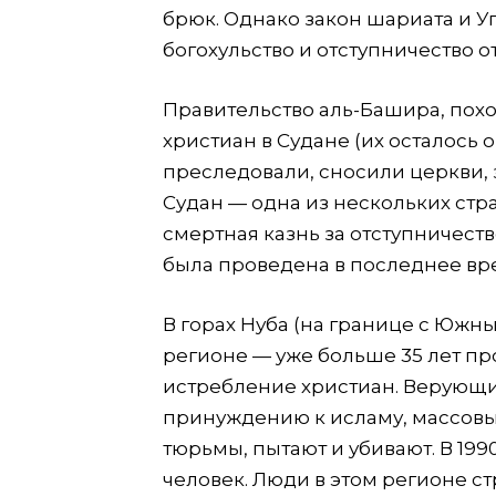
брюк. Однако закон шариата и У
богохульство и отступничество о
Правительство аль-Башира, похо
христиан в Судане (их осталось 
преследовали, сносили церкви,
Судан — одна из нескольких стр
смертная казнь за отступничеств
была проведена в последнее врем
В горах Нуба (на границе с Юж
регионе — уже больше 35 лет п
истребление христиан. Верующ
принуждению к исламу, массовы
тюрьмы, пытают и убивают. В 199
человек. Люди в этом регионе ст