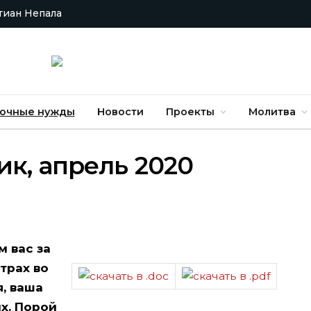
тиан Непала
очные нужды
Новости
Проекты
Молитва
к, апрель 2020
м вас за
трах во
, ваша
х. Порой