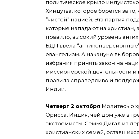
политическое крыло индуистск
Хиндутва, которое борется за т
“чистой” нацией. Эта партия по
которые нападают на христиан, а 
правило, высокий уровень антих
БДП ввела “антиконверсионные”
евангелизм. А накануне выборов
избрания принять закон на нац
миссионерской деятельности и п
правила справедливо и поддерж
Индии.
Четверг 2 октября
Молитесь о х
Орисса, Индия, чей дом уже в т
экстремисты. Семья Дигал из де
христианских семей, оставшихся