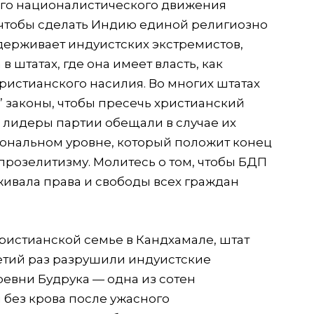
ого националистического движения
о, чтобы сделать Индию единой религиозно
ддерживает индуистских экстремистов,
в штатах, где она имеет власть, как
ристианского насилия. Во многих штатах
 законы, чтобы пресечь христианский
 лидеры партии обещали в случае их
иональном уровне, который положит конец
розелитизму. Молитесь о том, чтобы БДП
ивала права и свободы всех граждан
ристианской семье в Кандхамале, штат
ретий раз разрушили индуистские
ревни Будрука — одна из сотен
 без крова после ужасного