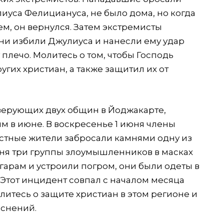
лиуса Фелициануса, не было дома, но когда
м, он вернулся. Затем экстремисты
ни избили Джулиуса и нанесли ему удар
плечо. Молитесь о том, чтобы Господь
гих христиан, а также защитил их от
верующих двух общин в Йоджакарте,
 в июне. В воскресенье 1 июня члены
стные жители забросали камнями одну из
июня три группы злоумышленников в масках
угарам и устроили погром, они были одеты в
. Этот инцидент совпал с началом месяца
литесь о защите христиан в этом регионе и
еснений.