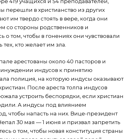
вере 419 учащихся и 54 преподавателей,
ы перешли в христианство из других
т им твердо стоять в вере, когда они
ем со стороны родственников и
 о том, чтобы в гонениях они чувствовали
тех, кто желает им зла.
епале арестованы около 40 пасторов и
ринуждении индусов к принятию
вала полиция, на которую индусы оказывают
ристиан. После ареста толпа индусов
рожала устроить беспорядки, если христиан
бодили. А индусы под влиянием
од, чтобы напасть на них. Вице-президент
пал 30 мая — 1 июня и призвал запретить
есь о том, чтобы новая конституция страны