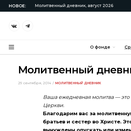
Молитвенный дневник, август 2026
НОВОЕ:
VKontakte
Telegram
О фонде
Ср
Молитвенный дневни
29 сентября, 2014
МОЛИТВЕННЫЙ ДНЕВНИК
Ваша ежедневная молитва — это
Церкви.
Благодарим вас за молитвенн
братьев и сестер во Христе. Э
вынуждены опускать или изменя