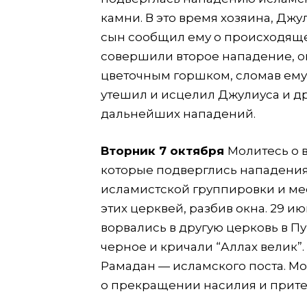
камни. В это время хозяина, Джу
сын сообщил ему о происходяще
совершили второе нападение, о
цветочным горшком, сломав ему 
утешил и исцелил Джулиуса и дру
дальнейших нападений.
Вторник 7 октября
Молитесь о 
которые подверглись нападениям
исламистской группировки и ме
этих церквей, разбив окна. 29 
ворвались в другую церковь в П
черное и кричали “Аллах велик”
Рамадан — исламского поста. Мо
о прекращении насилия и прит