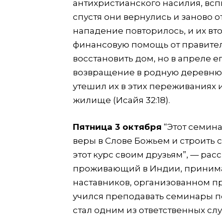
антихристианского насилия, всп
спустя они вернулись и заново от
нападение повторилось, и их вт
финансовую помощь от правитель
восстановить дом, но в апреле е
возвращение в родную деревню у
утешил их в этих переживаниях 
жилище (Исайя 32:18).
Пятница 3 октября
“Этот семина
веры в Слове Божьем и строить 
этот курс своим друзьям”, — рас
проживающий в Индии, принима
наставников, организованном п
учился преподавать семинары п
стал одним из ответственных сл