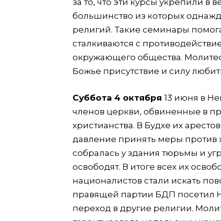
за то, что эти курсы укрепили в 
большинство из которых однажд
религий. Такие семинары помогаю
сталкиваются с противодействи
окружающего общества. Молитесь
Божье присутствие и силу любить 
Суббота 4 октября
13 июня в Н
членов церкви, обвиненные в п
христианства. В Будхе их аресто
давление принять меры против х
собралась у здания тюрьмы и уг
освободят. В итоге всех их осво
националистов стали искать пов
правящей партии БДП посетил Не
переход в другие религии. Молит