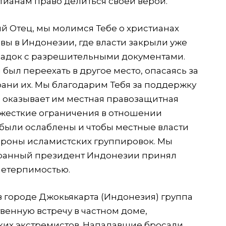
тианам право делиться своей верой.
 Отец, мы молимся Тебе о христианах
ы в Индонезии, где власти закрыли уже
оладок с разрешительными документами.
 был переехать в другое место, опасаясь за
рани их. Мы благодарим Тебя за поддержку
ю оказывает им местная правозащитная
 жесткие ограничения в отношении
были ослаблены и чтобы местные власти
ороны исламистских группировок. Мы
бранный президент Индонезии принял
нетерпимостью.
в городе Джокьякарта (Индонезия) группа
венную встречу в частном доме,
их экстремистов. Нападавшие бросали