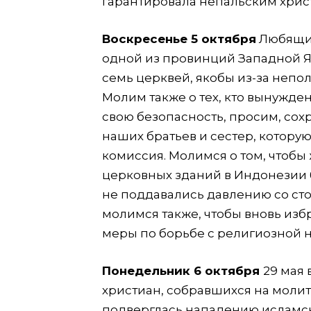
гарантировала непальским хрис
Воскресенье 5 октября
Любящий
одной из провинций Западной Яв
семь церквей, якобы из-за неп
Молим также о тех, кто вынужден
свою безопасность, просим, сох
наших братьев и сестер, котору
комиссия. Молимся о том, чтобы
церковных зданий в Индонезии 
не поддавались давлению со ст
молимся также, чтобы вновь из
меры по борьбе с религиозной 
Понедельник 6 октября
29 мая 
христиан, собравшихся на молит
подверглась нападению исламск