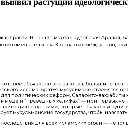
 выявил растущий идеологическ
жает расти. В начале марта Саудовская Аравия,
ротив вмешательства Катара в их международные
 которое объявлено вне закона в большинстве стр
итского ислама. Братья-мусульмане стремятся ор
для политических реформ. Салафито-ваххабиты хо
ухаммеде и “праведных халифах” — при первых ч
 залива диктаторскими, которые обязаны уступит
ирует мусульманские государства, чтобы навяза
последствия для всех исламских стран — не толь