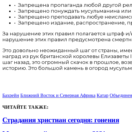
• Запрещена пропаганда любой другой рел
• Запрещено понуждать мусульманина или
• Запрещено преподавать любуе неисламску
• Запрещено издание, распространение, п
За нарушение этих правил полагается штраф и/
нарушение этих правил предусмотрена смертная
Это довольно неожиданный шаг от страны, име
наград из рук британской королевы Елизаветы I
шаг назад, это огромный скачок в прошлое, во
историю. Это большой камень в огород мусульм
Бахрейн
Ближний Восток и Северная Африка
Катар
Объединен
ЧИТАЙТЕ ТАКЖЕ:
Страдания христиан сегодня: гонения