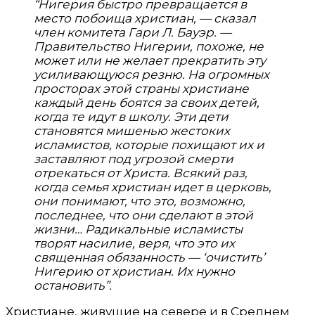
“Нигерия быстро превращается в
место побоища христиан, — сказал
член комитета Гари Л. Бауэр. —
Правительство Нигерии, похоже, не
может или не желает прекратить эту
усиливающуюся резню. На огромных
просторах этой страны христиане
каждый день боятся за своих детей,
когда те идут в школу. Эти дети
становятся мишенью жестоких
исламистов, которые похищают их и
заставляют под угрозой смерти
отрекаться от Христа. Всякий раз,
когда семья христиан идет в церковь,
они понимают, что это, возможно,
последнее, что они сделают в этой
жизни… Радикальные исламисты
творят насилие, веря, что это их
священная обязанность — ‘очистить’
Нигерию от христиан. Их нужно
остановить”.
Христиане, живущие на севере и в Среднем