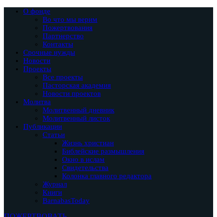
О фонде
Во что мы верим
Пожертвования
Партнерство
Контакты
Срочные нужды
Новости
Проекты
Все проекты
Пасторская академия
Новости проектов
Молитва
Молитвенный дневник
Молитвенный листок
Публикации
Статьи
Жизнь христиан
Библейские размышления
Окно в ислам
Свидетельства
Колонка главного редактора
Журнал
Книги
BarnabasToday
ПОЖЕРТВОВАТЬ