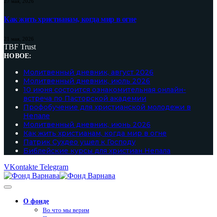
27 мая, 2026
Как жить христианам, когда мир в огне
21 мая, 2026
TBF Trust
НОВОЕ:
Молитвенный дневник, август 2026
Молитвенный дневник, июль 2026
10 июня состоится ознакомительная онлайн-
встреча по Пасторской академии
Профобучение для христианской молодежи в
Непале
Молитвенный дневник, июнь 2026
Как жить христианам, когда мир в огне
Патрик Сухдео ушел к Господу
Библейские курсы для христиан Непала
VKontakte
Telegram
О фонде
Во что мы верим