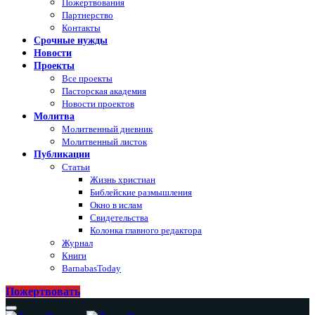
Пожертвования
Партнерство
Контакты
Срочные нужды
Новости
Проекты
Все проекты
Пасторская академия
Новости проектов
Молитва
Молитвенный дневник
Молитвенный листок
Публикации
Статьи
Жизнь христиан
Библейские размышления
Окно в ислам
Свидетельства
Колонка главного редактора
Журнал
Книги
BarnabasToday
Пожертвовать