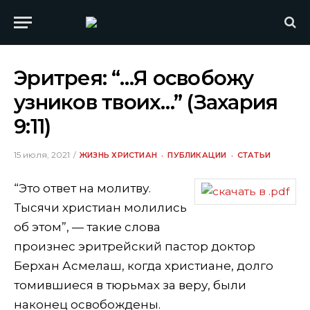
Эритрея: “…Я освобожу
узников твоих…” (Захария
9:11)
15 июля, 2021
ЖИЗНЬ ХРИСТИАН
ПУБЛИКАЦИИ
СТАТЬИ
“Это ответ на молитву.
Тысячи христиан молились
об этом”, — такие слова
произнес эритрейский пастор доктор
Берхан Асмелаш, когда христиане, долго
томившиеся в тюрьмах за веру, были
наконец освобождены.