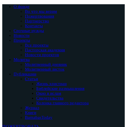
О фонде
Во что мы верим
Пожертвования
Партнерство
Контакты
Срочные нужды
Новости
Проекты
Все проекты
Пасторская академия
Новости проектов
Молитва
Молитвенный дневник
Молитвенный листок
Публикации
Статьи
Жизнь христиан
Библейские размышления
Окно в ислам
Свидетельства
Колонка главного редактора
Журнал
Книги
BarnabasToday
ПОЖЕРТВОВАТЬ