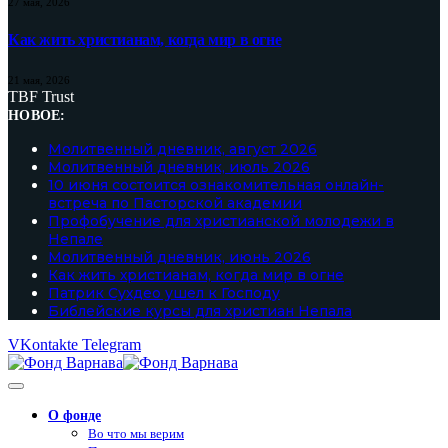
27 мая, 2026
Как жить христианам, когда мир в огне
21 мая, 2026
TBF Trust
НОВОЕ:
Молитвенный дневник, август 2026
Молитвенный дневник, июль 2026
10 июня состоится ознакомительная онлайн-
встреча по Пасторской академии
Профобучение для христианской молодежи в
Непале
Молитвенный дневник, июнь 2026
Как жить христианам, когда мир в огне
Патрик Сухдео ушел к Господу
Библейские курсы для христиан Непала
VKontakte
Telegram
О фонде
Во что мы верим