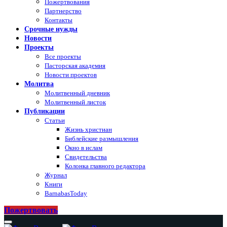
Пожертвования
Партнерство
Контакты
Срочные нужды
Новости
Проекты
Все проекты
Пасторская академия
Новости проектов
Молитва
Молитвенный дневник
Молитвенный листок
Публикации
Статьи
Жизнь христиан
Библейские размышления
Окно в ислам
Свидетельства
Колонка главного редактора
Журнал
Книги
BarnabasToday
Пожертвовать