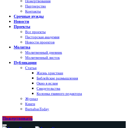
Пожертвования
Партнерство
Контакты
Срочные нужды
Новости
Проекты
Все проекты
Пасторская академия
Новости проектов
Молитва
Молитвенный дневник
Молитвенный листок
Публикации
Статьи
Жизнь христиан
Библейские размышления
Окно в ислам
Свидетельства
Колонка главного редактора
Журнал
Книги
BarnabasToday
Пожертвовать