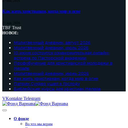
27 мая, 2026
Как жить христианам, когда мир в огне
21 мая, 2026
TBF Trust
НОВОЕ:
Молитвенный дневник, август 2026
Молитвенный дневник, июль 2026
10 июня состоится ознакомительная онлайн-
встреча по Пасторской академии
Профобучение для христианской молодежи в
Непале
Молитвенный дневник, июнь 2026
Как жить христианам, когда мир в огне
Патрик Сухдео ушел к Господу
Библейские курсы для христиан Непала
VKontakte
Telegram
О фонде
Во что мы верим