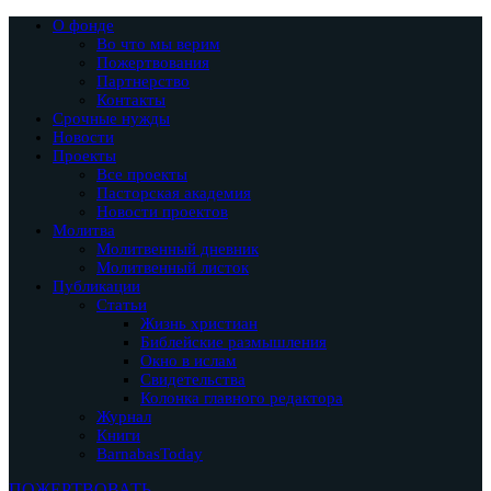
О фонде
Во что мы верим
Пожертвования
Партнерство
Контакты
Срочные нужды
Новости
Проекты
Все проекты
Пасторская академия
Новости проектов
Молитва
Молитвенный дневник
Молитвенный листок
Публикации
Статьи
Жизнь христиан
Библейские размышления
Окно в ислам
Свидетельства
Колонка главного редактора
Журнал
Книги
BarnabasToday
ПОЖЕРТВОВАТЬ