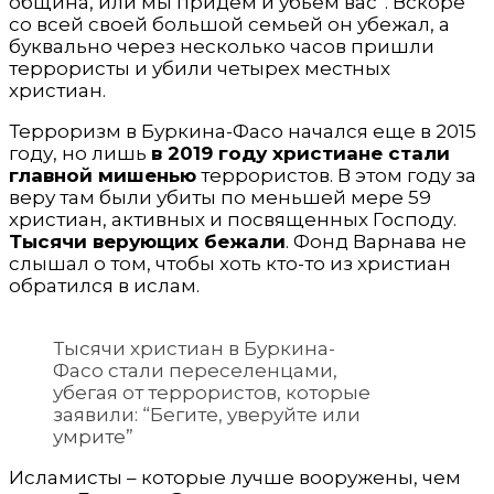
община, или мы придем и убьем вас”. Вскоре
со всей своей большой семьей он убежал, а
буквально через несколько часов пришли
террористы и убили четырех местных
христиан.
Терроризм в Буркина-Фасо начался еще в 2015
году, но лишь
в 2019 году христиане стали
главной мишенью
террористов. В этом году за
веру там были убиты по меньшей мере 59
христиан, активных и посвященных Господу.
Тысячи верующих бежали
. Фонд Варнава не
слышал о том, чтобы хоть кто-то из христиан
обратился в ислам.
Тысячи христиан в Буркина-
Фасо стали переселенцами,
убегая от террористов, которые
заявили: “Бегите, уверуйте или
умрите”
Исламисты – которые лучше вооружены, чем