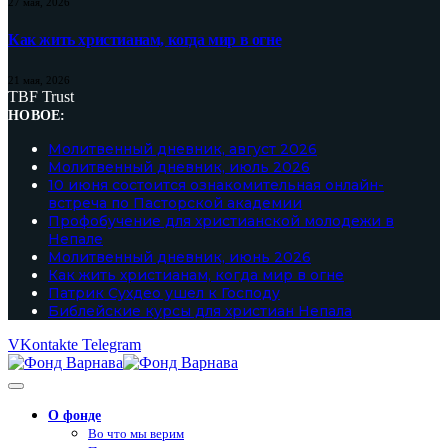
27 мая, 2026
Как жить христианам, когда мир в огне
21 мая, 2026
TBF Trust
НОВОЕ:
Молитвенный дневник, август 2026
Молитвенный дневник, июль 2026
10 июня состоится ознакомительная онлайн-
встреча по Пасторской академии
Профобучение для христианской молодежи в
Непале
Молитвенный дневник, июнь 2026
Как жить христианам, когда мир в огне
Патрик Сухдео ушел к Господу
Библейские курсы для христиан Непала
VKontakte
Telegram
О фонде
Во что мы верим