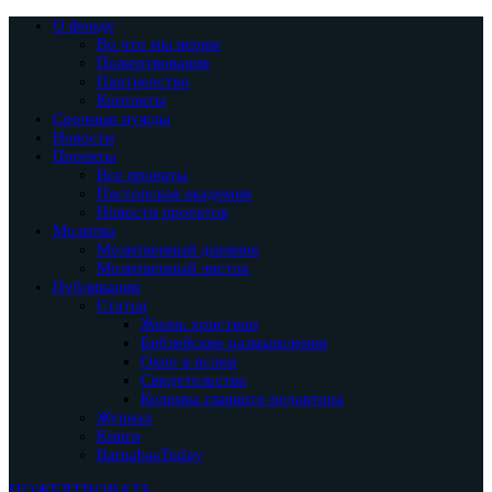
О фонде
Во что мы верим
Пожертвования
Партнерство
Контакты
Срочные нужды
Новости
Проекты
Все проекты
Пасторская академия
Новости проектов
Молитва
Молитвенный дневник
Молитвенный листок
Публикации
Статьи
Жизнь христиан
Библейские размышления
Окно в ислам
Свидетельства
Колонка главного редактора
Журнал
Книги
BarnabasToday
ПОЖЕРТВОВАТЬ