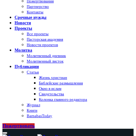
Пожертвования
Партнерство
Контакты
Срочные нужды
Новости
Проекты
Все проекты
Пасторская академия
Новости проектов
Молитва
Молитвенный дневник
Молитвенный листок
Публикации
Статьи
Жизнь христиан
Библейские размышления
Окно в ислам
Свидетельства
Колонка главного редактора
Журнал
Книги
BarnabasToday
Пожертвовать