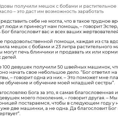
Вдовы получили мешок с бобами и растительное
масло – это даст им возможность заработать
представить себе не могла, что в такое трудное в
т люди и принесут нам помощь, – говорит Эстер,
 Бог благословит вас и всех ваших жертвователей
е продовольственной помощи, каждая из ста вд
ила мешок с бобами и 23 литра растительного м
 могут печь блинчики и продавать их или корми
 детей.
е 100 девушек получили 50 швейных машинок, ч
но начать свое небольшое дело. “Бог ответил на
вы, – говорит одна из них. – Это поможет мне пл
ое обучение и обучение моей младшей сестры”.
агословляю Бога за это, я самая благословенная и
девушек моего поколения, – говорит другая. – Мы
рницей постараемся, чтобы в следующем году у 
уже две машинки, а не одна. Да благословит Бог 
ертвует”.