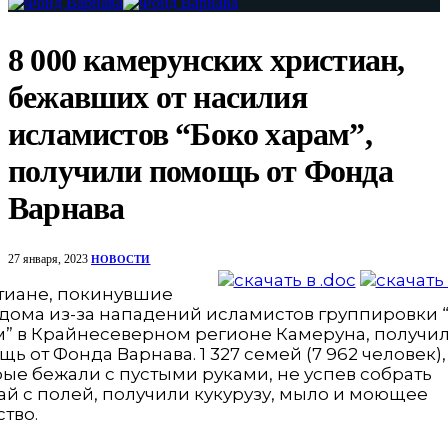
8 000 камерунских христиан,
бежавших от насилия
исламистов “Боко харам”,
получили помощь от Фонда
Варнава
27 января, 2023
НОВОСТИ
тиане, покинувшие
 дома из-за нападений исламистов группировки 
м” в Крайнесеверном регионе Камеруна, получи
ь от Фонда Варнава. 1 327 семей (7 962 человек),
ые бежали с пустыми руками, не успев собрать
ай с полей, получили кукурузу, мыло и моющее
тво.