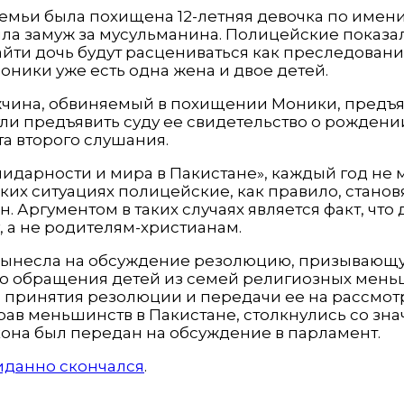
й семьи была похищена 12-летняя девочка по име
ла замуж за мусульманина. Полицейские показали 
йти дочь будут расцениваться как преследовани
Моники уже есть одна жена и двое детей.
ужчина, обвиняемый в похищении Моники, предъяв
огли предъявить суду ее свидетельство о рождени
та второго слушания.
идарности и мира в Пакистане», каждый год не
таких ситуациях полицейские, как правило, стано
. Аргументом в таких случаях является факт, что
 а не родителям-христианам.
 вынесла на обсуждение резолюцию, призывающу
 обращения детей из семей религиозных меньш
в принятия резолюции и передачи ее на рассмо
ав меньшинств в Пакистане, столкнулись со зн
кона был передан на обсуждение в парламент.
иданно скончался
.