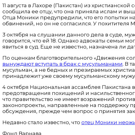
11 августа в Лахоре (Пакистан) из христианско
сообщила ее отцу, что она приняла ислам и выш
Отца Моники предупредили, что его попытки на
обвинений, но он не согласился. У похитителя 
3 октября на слушании данного дела в суде, м
говорится, что ей 18. Однако адвокаты семьи м
явиться в суд. Еще не известно, назначена ли да
По оценкам благотворительного «Движения сол
вынуждают вступать в брак с мусульманами
. В 
мусульман, а не бедных и презираемых христиан
принадлежит уже своему мусульманскому мужу,
4 октября Национальная ассамблея Пакистана
предотвращения похищений и насильственного
что правительство не имеет возражений проти
законопроекты, направленные на поддержку пр
обсуждения, прежде чем вопрос о принятия за
Недавно стало известно, что
отец Моники неож
Фонд Варнава