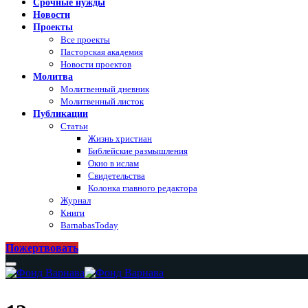
Срочные нужды
Новости
Проекты
Все проекты
Пасторская академия
Новости проектов
Молитва
Молитвенный дневник
Молитвенный листок
Публикации
Статьи
Жизнь христиан
Библейские размышления
Окно в ислам
Свидетельства
Колонка главного редактора
Журнал
Книги
BarnabasToday
Пожертвовать