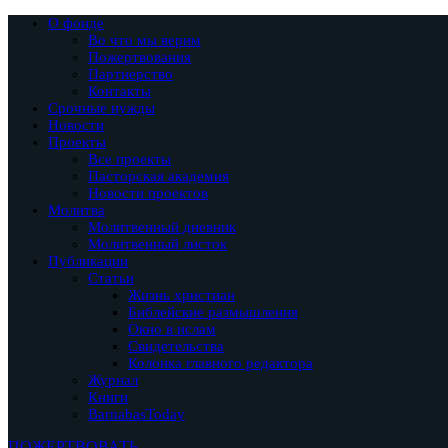
О фонде
Во что мы верим
Пожертвования
Партнерство
Контакты
Срочные нужды
Новости
Проекты
Все проекты
Пасторская академия
Новости проектов
Молитва
Молитвенный дневник
Молитвенный листок
Публикации
Статьи
Жизнь христиан
Библейские размышления
Окно в ислам
Свидетельства
Колонка главного редактора
Журнал
Книги
BarnabasToday
ПОЖЕРТВОВАТЬ