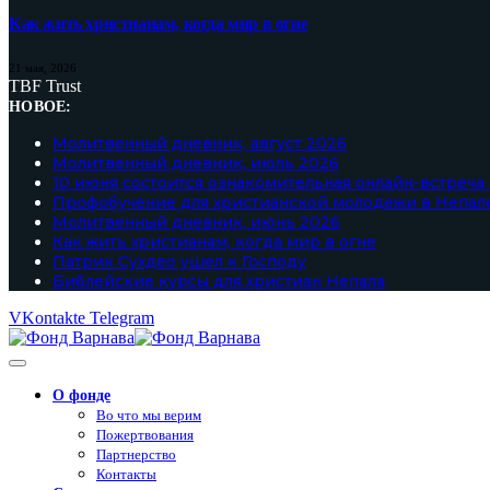
Как жить христианам, когда мир в огне
21 мая, 2026
TBF Trust
НОВОЕ:
Молитвенный дневник, август 2026
Молитвенный дневник, июль 2026
10 июня состоится ознакомительная онлайн-встреча
Профобучение для христианской молодежи в Непал
Молитвенный дневник, июнь 2026
Как жить христианам, когда мир в огне
Патрик Сухдео ушел к Господу
Библейские курсы для христиан Непала
VKontakte
Telegram
О фонде
Во что мы верим
Пожертвования
Партнерство
Контакты