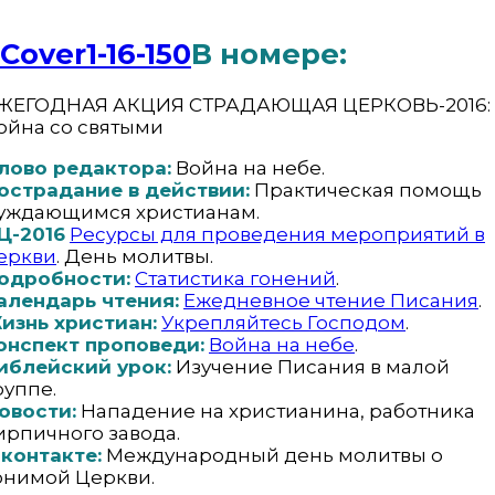
В номере:
ЖЕГОДНАЯ АКЦИЯ СТРАДАЮЩАЯ ЦЕРКОВЬ-2016:
ойна со святыми
лово редактора:
Война на небе.
острадание в действии:
Практическая помощь
уждающимся христианам.
Ц-2016
Ресурсы для проведения мероприятий в
еркви
. День молитвы.
одробности:
Статистика гонений
.
алендарь чтения:
Ежедневное чтение Писания
.
изнь христиан:
Укрепляйтесь Господом
.
онспект проповеди:
Война на небе
.
иблейский урок:
Изучение Писания в малой
руппе.
овости:
Нападение на христианина, работника
ирпичного завода.
 контакте:
Международный день молитвы о
онимой Церкви.