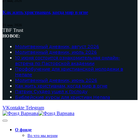
27 мая, 2026
Как жить христианам, когда мир в огне
21 мая, 2026
TBF Trust
НОВОЕ:
Молитвенный дневник, август 2026
Молитвенный дневник, июль 2026
10 июня состоится ознакомительная онлайн-
встреча по Пасторской академии
Профобучение для христианской молодежи в
Непале
Молитвенный дневник, июнь 2026
Как жить христианам, когда мир в огне
Патрик Сухдео ушел к Господу
Библейские курсы для христиан Непала
VKontakte
Telegram
О фонде
Во что мы верим