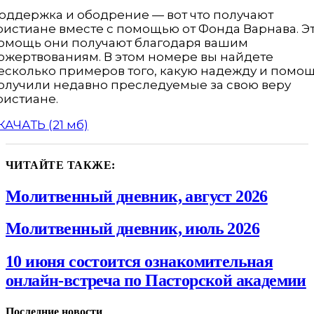
оддержка и ободрение — вот что получают
ристиане вместе с помощью от Фонда Варнава. Э
омощь они получают благодаря вашим
ожертвованиям. В этом номере вы найдете
есколько примеров того, какую надежду и помо
олучили недавно преследуемые за свою веру
ристиане.
КАЧАТЬ (21 мб)
ЧИТАЙТЕ ТАКЖЕ:
Молитвенный дневник, август 2026
Молитвенный дневник, июль 2026
10 июня состоится ознакомительная
онлайн-встреча по Пасторской академии
Последние новости