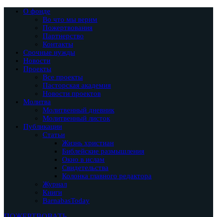
О фонде
Во что мы верим
Пожертвования
Партнерство
Контакты
Срочные нужды
Новости
Проекты
Все проекты
Пасторская академия
Новости проектов
Молитва
Молитвенный дневник
Молитвенный листок
Публикации
Статьи
Жизнь христиан
Библейские размышления
Окно в ислам
Свидетельства
Колонка главного редактора
Журнал
Книги
BarnabasToday
ПОЖЕРТВОВАТЬ