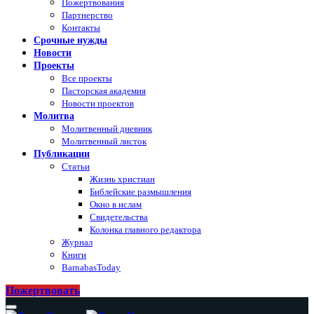
Пожертвования
Партнерство
Контакты
Срочные нужды
Новости
Проекты
Все проекты
Пасторская академия
Новости проектов
Молитва
Молитвенный дневник
Молитвенный листок
Публикации
Статьи
Жизнь христиан
Библейские размышления
Окно в ислам
Свидетельства
Колонка главного редактора
Журнал
Книги
BarnabasToday
Пожертвовать