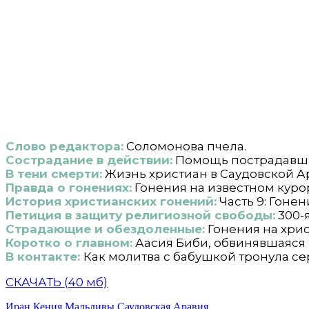
Слово редактора:
Соломонова пчела.
Сострадание в действии:
Помощь пострадавши
В тени смерти:
Жизнь христиан в Саудовской Ар
Правда о гонениях:
Гонения на известном куро
История христианских гонений:
Часть 9: Гонен
Петиция в защиту религиозной свободы:
300-
Страдающие и обездоленные:
Гонения на хри
Коротко о главном:
Аасия Биби, обвинявшаяся 
В контакте:
Как молитва с бабушкой тронула с
СКАЧАТЬ (40 мб)
Иран
Кения
Мальдивы
Саудовская Аравия