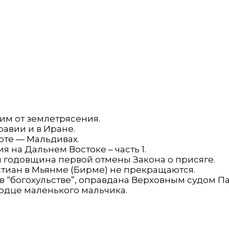
м от землетрясения.
авии и в Иране.
рте — Мальдивах.
ия на Дальнем Востоке – часть 1.
я годовщина первой отмены Закона о присяге.
стиан в Мьянме (Бирме) не прекращаются.
в “богохульстве”, оправдана Верховным судом Па
ердце маленького мальчика.