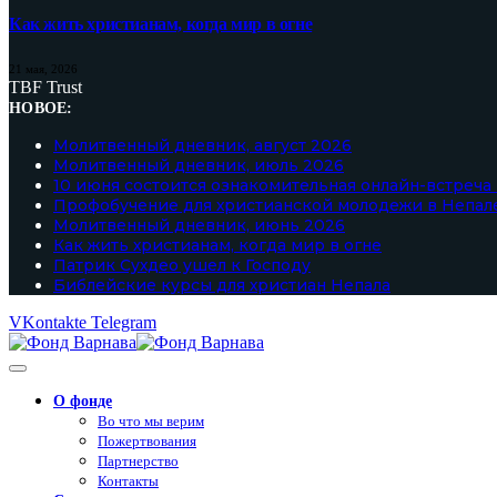
Как жить христианам, когда мир в огне
21 мая, 2026
TBF Trust
НОВОЕ:
Молитвенный дневник, август 2026
Молитвенный дневник, июль 2026
10 июня состоится ознакомительная онлайн-встреча
Профобучение для христианской молодежи в Непал
Молитвенный дневник, июнь 2026
Как жить христианам, когда мир в огне
Патрик Сухдео ушел к Господу
Библейские курсы для христиан Непала
VKontakte
Telegram
О фонде
Во что мы верим
Пожертвования
Партнерство
Контакты