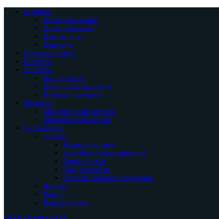
О фонде
Во что мы верим
Пожертвования
Партнерство
Контакты
Срочные нужды
Новости
Проекты
Все проекты
Пасторская академия
Новости проектов
Молитва
Молитвенный дневник
Молитвенный листок
Публикации
Статьи
Жизнь христиан
Библейские размышления
Окно в ислам
Свидетельства
Колонка главного редактора
Журнал
Книги
BarnabasToday
ПОЖЕРТВОВАТЬ