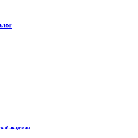
алог
ской академии