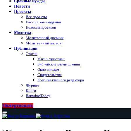
Срочные нужды
Новости
Проекты
Все проекты
Пасторская академия
Новости проектов
Молитва
Молитвенный дневник
Молитвенный листок
Публикации
Статьи
Жизнь христиан
Библейские размышления
Окно в ислам
Свидетельства
Колонка главного редактора
Журнал
Книги
BarnabasToday
Пожертвовать