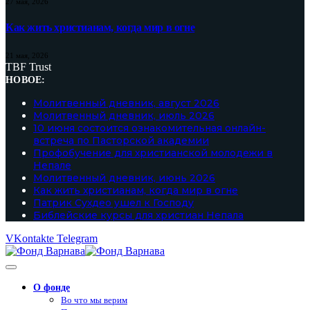
27 мая, 2026
Как жить христианам, когда мир в огне
21 мая, 2026
TBF Trust
НОВОЕ:
Молитвенный дневник, август 2026
Молитвенный дневник, июль 2026
10 июня состоится ознакомительная онлайн-
встреча по Пасторской академии
Профобучение для христианской молодежи в
Непале
Молитвенный дневник, июнь 2026
Как жить христианам, когда мир в огне
Патрик Сухдео ушел к Господу
Библейские курсы для христиан Непала
VKontakte
Telegram
О фонде
Во что мы верим