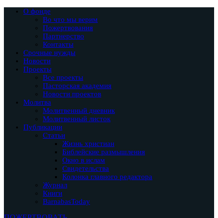
О фонде
Во что мы верим
Пожертвования
Партнерство
Контакты
Срочные нужды
Новости
Проекты
Все проекты
Пасторская академия
Новости проектов
Молитва
Молитвенный дневник
Молитвенный листок
Публикации
Статьи
Жизнь христиан
Библейские размышления
Окно в ислам
Свидетельства
Колонка главного редактора
Журнал
Книги
BarnabasToday
ПОЖЕРТВОВАТЬ