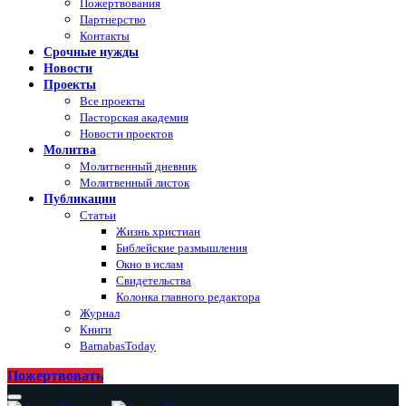
Пожертвования
Партнерство
Контакты
Срочные нужды
Новости
Проекты
Все проекты
Пасторская академия
Новости проектов
Молитва
Молитвенный дневник
Молитвенный листок
Публикации
Статьи
Жизнь христиан
Библейские размышления
Окно в ислам
Свидетельства
Колонка главного редактора
Журнал
Книги
BarnabasToday
Пожертвовать