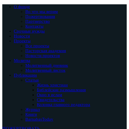
О фонде
Во что мы верим
Пожертвования
Партнерство
Контакты
Срочные нужды
Новости
Проекты
Все проекты
Пасторская академия
Новости проектов
Молитва
Молитвенный дневник
Молитвенный листок
Публикации
Статьи
Жизнь христиан
Библейские размышления
Окно в ислам
Свидетельства
Колонка главного редактора
Журнал
Книги
BarnabasToday
ПОЖЕРТВОВАТЬ