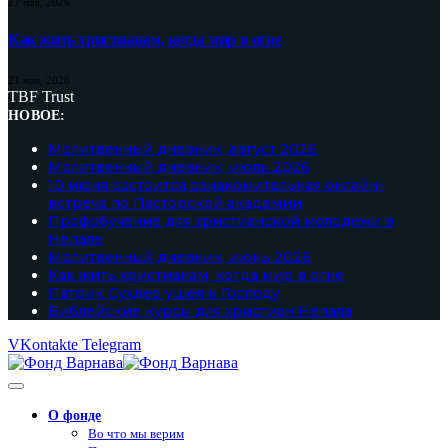
27 мая, 2026
Как жить христианам, когда мир в огне
21 мая, 2026
TBF Trust
НОВОЕ:
Молитвенный дневник, август 2026
Молитвенный дневник, июль 2026
10 июня состоится ознакомительная онлайн-
встреча по Пасторской академии
Профобучение для христианской молодежи в
Непале
Молитвенный дневник, июнь 2026
Как жить христианам, когда мир в огне
Патрик Сухдео ушел к Господу
Библейские курсы для христиан Непала
VKontakte
Telegram
О фонде
Во что мы верим