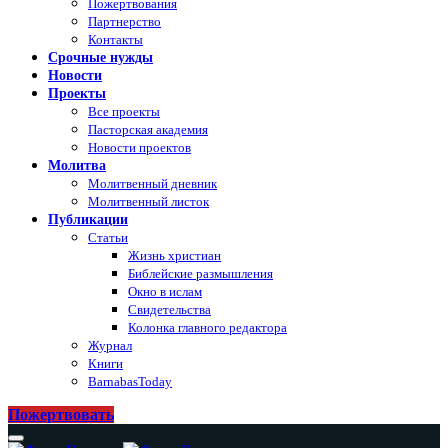
Пожертвования
Партнерство
Контакты
Срочные нужды
Новости
Проекты
Все проекты
Пасторская академия
Новости проектов
Молитва
Молитвенный дневник
Молитвенный листок
Публикации
Статьи
Жизнь христиан
Библейские размышления
Окно в ислам
Свидетельства
Колонка главного редактора
Журнал
Книги
BarnabasToday
Пожертвовать