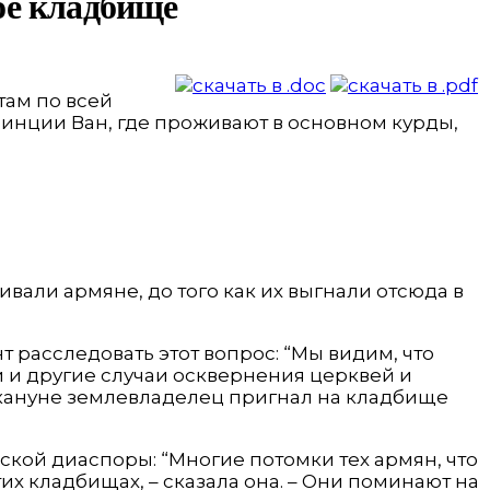
ое кладбище
 там по всей
винции Ван, где проживают в основном курды,
живали армяне, до того как их выгнали отсюда в
 расследовать этот вопрос: “Мы видим, что
и и другие случаи осквернения церквей и
накануне землевладелец пригнал на кладбище
ской диаспоры: “Многие потомки тех армян, что
их кладбищах, – сказала она. – Они поминают на