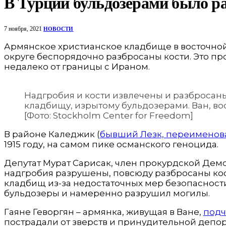
В Турции бульдозерами было р
7 ноября, 2021
НОВОСТИ
Армянское христианское кладбище в восточно
округе беспорядочно разбросаны кости. Это пр
недалеко от границы с Ираном.
Надгробия и кости извлечены и разбросан
кладбищу, изрытому бульдозерами. Ван, во
[Фото: Stockholm Center for Freedom]
В районе Каледжик (
бывший Лезк, переименов
1915 году, на самом пике османского геноцида.
Депутат Мурат Сарисак, член прокурдской Демо
надгробия разрушены, повсюду разбросаны кости
кладбищ из-за недостаточных мер безопасности
бульдозеры и намеренно разрушил могилы.
Гаяне Геворгян – армянка, живущая в Ване,
подч
пострадали от зверств и принудительной депорта