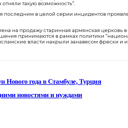
х отняли такую возможность”.
я последним в целой серии инцидентов проявле
лена на продажу старинная армянская церковь в Б
шения принимаются в рамках политики “национа
 исламские власти накрыли занавесом фрески и 
н Нового года в Стамбуле, Турция
едними новостями и нуждами