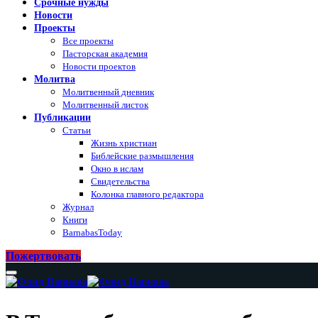
Срочные нужды
Новости
Проекты
Все проекты
Пасторская академия
Новости проектов
Молитва
Молитвенный дневник
Молитвенный листок
Публикации
Статьи
Жизнь христиан
Библейские размышления
Окно в ислам
Свидетельства
Колонка главного редактора
Журнал
Книги
BarnabasToday
Пожертвовать