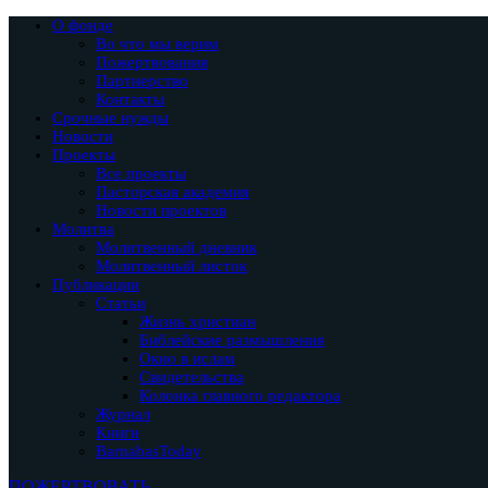
О фонде
Во что мы верим
Пожертвования
Партнерство
Контакты
Срочные нужды
Новости
Проекты
Все проекты
Пасторская академия
Новости проектов
Молитва
Молитвенный дневник
Молитвенный листок
Публикации
Статьи
Жизнь христиан
Библейские размышления
Окно в ислам
Свидетельства
Колонка главного редактора
Журнал
Книги
BarnabasToday
ПОЖЕРТВОВАТЬ