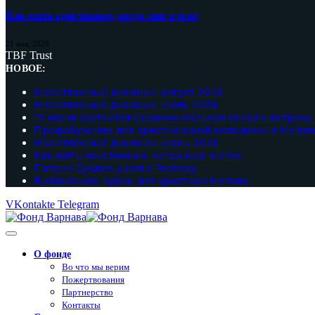
Как жить христианам, когда мир в огне
21 мая, 2026
TBF Trust
НОВОЕ:
Молитвенный дневник, август 2026
Молитвенный дневник, июль 2026
10 июня состоится ознакомительная онлайн-встреча
Профобучение для христианской молодежи в Непал
Молитвенный дневник, июнь 2026
Как жить христианам, когда мир в огне
Патрик Сухдео ушел к Господу
Библейские курсы для христиан Непала
VKontakte
Telegram
О фонде
Во что мы верим
Пожертвования
Партнерство
Контакты