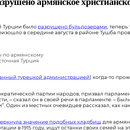
азрушено армянское христианск
й Турции было
разрушено бульдозерами
, теперь
оизошло в середине августа в районе Тушба про
ы по армянскому
сточная Турция
анный турецкой администрацией
) когда-то про
кратической партии народов, призвал парламент
, – сказал он в своей речи в парламенте. – Был
”. Один из местных очевидцев рассказал, как 
еркнула значение подобных кладбищ
для армян
ции в 1915 году, ищут останки своих семей на эт