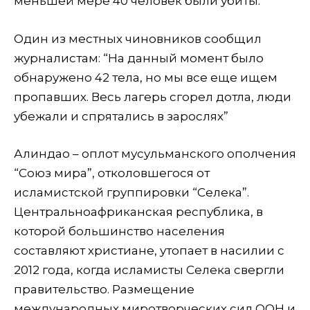
меньшей мере 40 человек были убиты.
Один из местных чиновников сообщил
журналистам: “На данный момент было
обнаружено 42 тела, но мы все еще ищем
пропавших. Весь лагерь сгорел дотла, люди
убежали и спрятались в зарослях”
Алиндао – оплот мусульманского ополчения
“Союз мира”, отколовшегося от
исламистской группировки “Селека”.
Центральноафриканская республика, в
которой большинство населения
составляют христиане, утопает в насилии с
2012 года, когда исламисты Селека свергли
правительство. Размещение
международных миротворческих сил ООН и