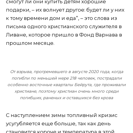
смогут ли они купить детям хорошие
подарки, – их волнует другое: будет ли у них
к тому времени дом и еда”
, – это слова из
письма одного христианского служителя в
Ливане, которое пришло в Фонд Варнава в
прошлом месяце.
От взрыва, прогремевшего в августе 2020 года, когда
погибли по меньшей мере 218 человек, пострадали
особенно восточные кварталы Бейрута, где проживали
христиане, поэтому христиан очень много среди
погибших, раненых и оставшихся без крова
С наступлением зимы топливный кризис
усугубляется еще больше, так как день
становится короче и температура в этой