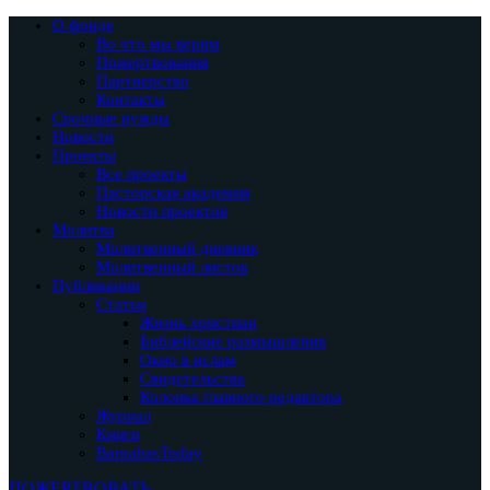
О фонде
Во что мы верим
Пожертвования
Партнерство
Контакты
Срочные нужды
Новости
Проекты
Все проекты
Пасторская академия
Новости проектов
Молитва
Молитвенный дневник
Молитвенный листок
Публикации
Статьи
Жизнь христиан
Библейские размышления
Окно в ислам
Свидетельства
Колонка главного редактора
Журнал
Книги
BarnabasToday
ПОЖЕРТВОВАТЬ