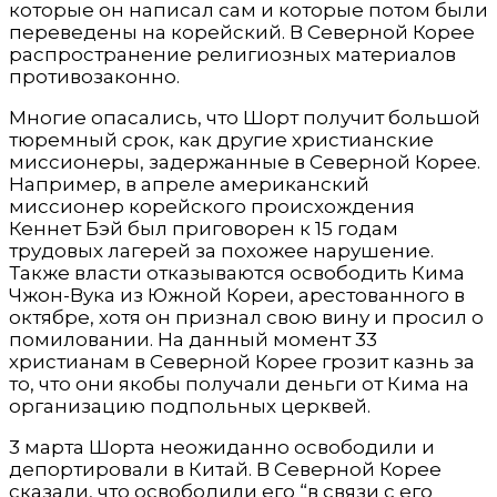
которые он написал сам и которые потом были
переведены на корейский. В Северной Корее
распространение религиозных материалов
противозаконно.
Многие опасались, что Шорт получит большой
тюремный срок, как другие христианские
миссионеры, задержанные в Северной Корее.
Например, в апреле американский
миссионер корейского происхождения
Кеннет Бэй был приговорен к 15 годам
трудовых лагерей за похожее нарушение.
Также власти отказываются освободить Кима
Чжон-Вука из Южной Кореи, арестованного в
октябре, хотя он признал свою вину и просил о
помиловании. На данный момент 33
христианам в Северной Корее грозит казнь за
то, что они якобы получали деньги от Кима на
организацию подпольных церквей.
3 марта Шорта неожиданно освободили и
депортировали в Китай. В Северной Корее
сказали, что освободили его “в связи с его