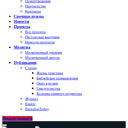
Пожертвования
Партнерство
Контакты
Срочные нужды
Новости
Проекты
Все проекты
Пасторская академия
Новости проектов
Молитва
Молитвенный дневник
Молитвенный листок
Публикации
Статьи
Жизнь христиан
Библейские размышления
Окно в ислам
Свидетельства
Колонка главного редактора
Журнал
Книги
BarnabasToday
Пожертвовать