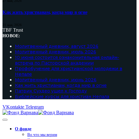
27 мая, 2026
Как жить христианам, когда мир в огне
21 мая, 2026
TBF Trust
НОВОЕ:
Молитвенный дневник, август 2026
Молитвенный дневник, июль 2026
10 июня состоится ознакомительная онлайн-
встреча по Пасторской академии
Профобучение для христианской молодежи в
Непале
Молитвенный дневник, июнь 2026
Как жить христианам, когда мир в огне
Патрик Сухдео ушел к Господу
Библейские курсы для христиан Непала
VKontakte
Telegram
О фонде
Во что мы верим