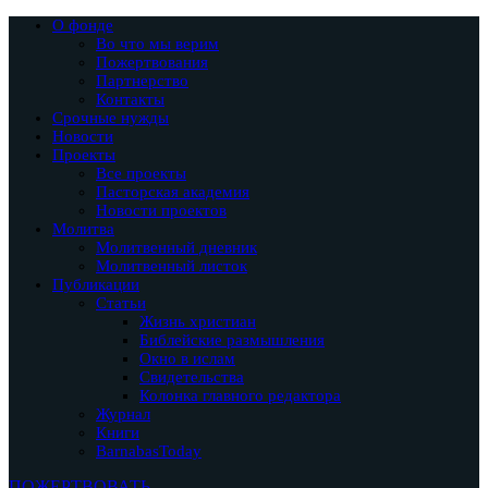
О фонде
Во что мы верим
Пожертвования
Партнерство
Контакты
Срочные нужды
Новости
Проекты
Все проекты
Пасторская академия
Новости проектов
Молитва
Молитвенный дневник
Молитвенный листок
Публикации
Статьи
Жизнь христиан
Библейские размышления
Окно в ислам
Свидетельства
Колонка главного редактора
Журнал
Книги
BarnabasToday
ПОЖЕРТВОВАТЬ