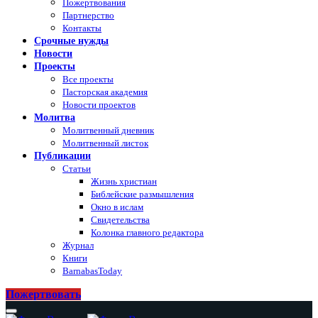
Пожертвования
Партнерство
Контакты
Срочные нужды
Новости
Проекты
Все проекты
Пасторская академия
Новости проектов
Молитва
Молитвенный дневник
Молитвенный листок
Публикации
Статьи
Жизнь христиан
Библейские размышления
Окно в ислам
Свидетельства
Колонка главного редактора
Журнал
Книги
BarnabasToday
Пожертвовать