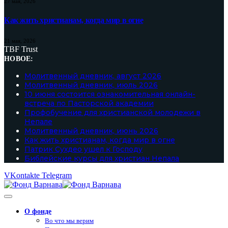
27 мая, 2026
Как жить христианам, когда мир в огне
21 мая, 2026
TBF Trust
НОВОЕ:
Молитвенный дневник, август 2026
Молитвенный дневник, июль 2026
10 июня состоится ознакомительная онлайн-
встреча по Пасторской академии
Профобучение для христианской молодежи в
Непале
Молитвенный дневник, июнь 2026
Как жить христианам, когда мир в огне
Патрик Сухдео ушел к Господу
Библейские курсы для христиан Непала
VKontakte
Telegram
О фонде
Во что мы верим