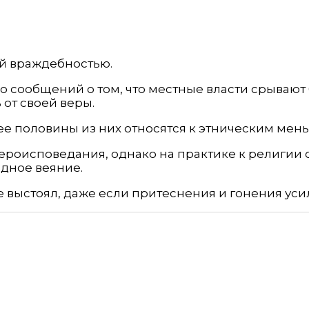
ей враждебностью.
о сообщений о том, что местные власти срывают
 от своей веры.
ее половины из них относятся к этническим мень
роисповедания, однако на практике к религии 
адное веяние.
 выстоял, даже если притеснения и гонения усил