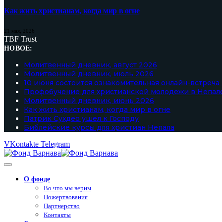
Как жить христианам, когда мир в огне
21 мая, 2026
TBF Trust
НОВОЕ:
Молитвенный дневник, август 2026
Молитвенный дневник, июль 2026
10 июня состоится ознакомительная онлайн-встреча
Профобучение для христианской молодежи в Непал
Молитвенный дневник, июнь 2026
Как жить христианам, когда мир в огне
Патрик Сухдео ушел к Господу
Библейские курсы для христиан Непала
VKontakte
Telegram
О фонде
Во что мы верим
Пожертвования
Партнерство
Контакты