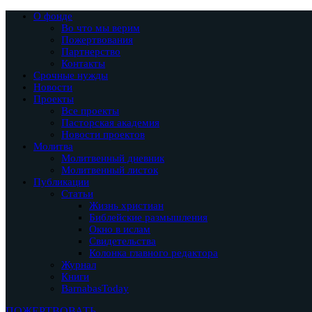
О фонде
Во что мы верим
Пожертвования
Партнерство
Контакты
Срочные нужды
Новости
Проекты
Все проекты
Пасторская академия
Новости проектов
Молитва
Молитвенный дневник
Молитвенный листок
Публикации
Статьи
Жизнь христиан
Библейские размышления
Окно в ислам
Свидетельства
Колонка главного редактора
Журнал
Книги
BarnabasToday
ПОЖЕРТВОВАТЬ