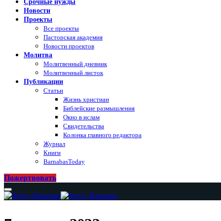
Срочные нужды
Новости
Проекты
Все проекты
Пасторская академия
Новости проектов
Молитва
Молитвенный дневник
Молитвенный листок
Публикации
Статьи
Жизнь христиан
Библейские размышления
Окно в ислам
Свидетельства
Колонка главного редактора
Журнал
Книги
BarnabasToday
Пожертвовать