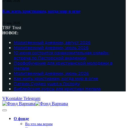
27 мая, 2026
Как жить христианам, когда мир в огне
21 мая, 2026
TBF Trust
НОВОЕ:
Молитвенный дневник, август 2026
Молитвенный дневник, июль 2026
10 июня состоится ознакомительная онлайн-
встреча по Пасторской академии
Профобучение для христианской молодежи в
Непале
Молитвенный дневник, июнь 2026
Как жить христианам, когда мир в огне
Патрик Сухдео ушел к Господу
Библейские курсы для христиан Непала
VKontakte
Telegram
О фонде
Во что мы верим