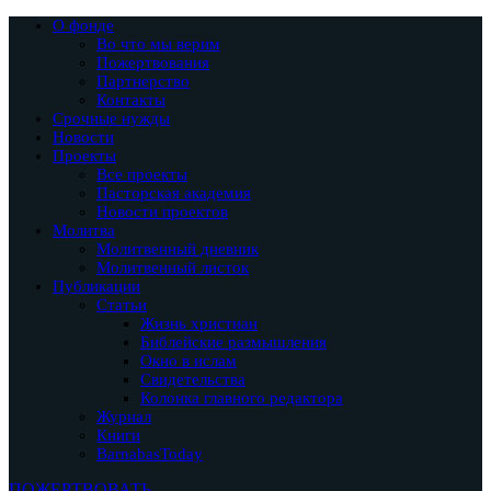
О фонде
Во что мы верим
Пожертвования
Партнерство
Контакты
Срочные нужды
Новости
Проекты
Все проекты
Пасторская академия
Новости проектов
Молитва
Молитвенный дневник
Молитвенный листок
Публикации
Статьи
Жизнь христиан
Библейские размышления
Окно в ислам
Свидетельства
Колонка главного редактора
Журнал
Книги
BarnabasToday
ПОЖЕРТВОВАТЬ