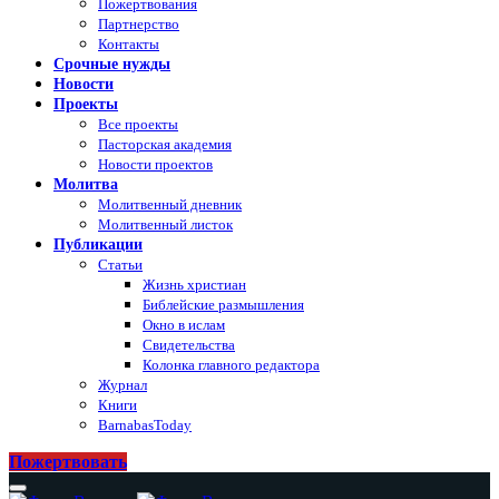
Пожертвования
Партнерство
Контакты
Срочные нужды
Новости
Проекты
Все проекты
Пасторская академия
Новости проектов
Молитва
Молитвенный дневник
Молитвенный листок
Публикации
Статьи
Жизнь христиан
Библейские размышления
Окно в ислам
Свидетельства
Колонка главного редактора
Журнал
Книги
BarnabasToday
Пожертвовать