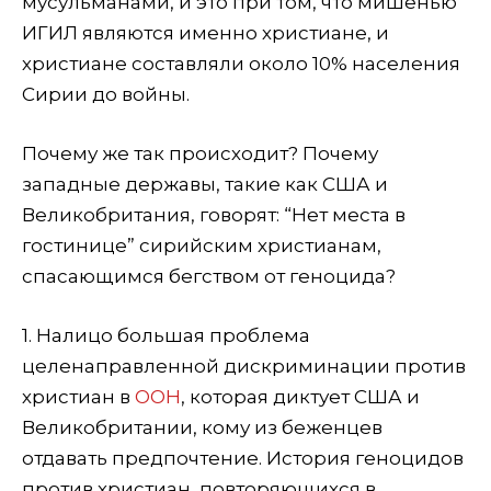
мусульманами, и это при том, что мишенью
ИГИЛ являются именно христиане, и
христиане составляли около 10% населения
Сирии до войны.
Почему же так происходит? Почему
западные державы, такие как США и
Великобритания, говорят: “Нет места в
гостинице” сирийским христианам,
спасающимся бегством от геноцида?
1. Налицо большая проблема
целенаправленной дискриминации против
христиан в
ООН
, которая диктует США и
Великобритании, кому из беженцев
отдавать предпочтение. История геноцидов
против христиан, повторяющихся в