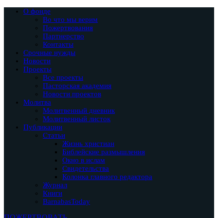
О фонде
Во что мы верим
Пожертвования
Партнерство
Контакты
Срочные нужды
Новости
Проекты
Все проекты
Пасторская академия
Новости проектов
Молитва
Молитвенный дневник
Молитвенный листок
Публикации
Статьи
Жизнь христиан
Библейские размышления
Окно в ислам
Свидетельства
Колонка главного редактора
Журнал
Книги
BarnabasToday
ПОЖЕРТВОВАТЬ