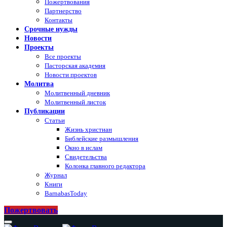
Пожертвования
Партнерство
Контакты
Срочные нужды
Новости
Проекты
Все проекты
Пасторская академия
Новости проектов
Молитва
Молитвенный дневник
Молитвенный листок
Публикации
Статьи
Жизнь христиан
Библейские размышления
Окно в ислам
Свидетельства
Колонка главного редактора
Журнал
Книги
BarnabasToday
Пожертвовать