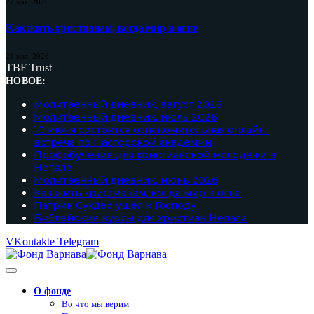
27 мая, 2026
Как жить христианам, когда мир в огне
21 мая, 2026
TBF Trust
НОВОЕ:
Молитвенный дневник, август 2026
Молитвенный дневник, июль 2026
10 июня состоится ознакомительная онлайн-
встреча по Пасторской академии
Профобучение для христианской молодежи в
Непале
Молитвенный дневник, июнь 2026
Как жить христианам, когда мир в огне
Патрик Сухдео ушел к Господу
Библейские курсы для христиан Непала
VKontakte
Telegram
О фонде
Во что мы верим