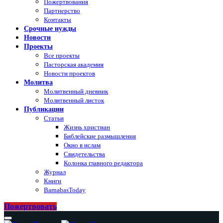
Пожертвования
Партнерство
Контакты
Срочные нужды
Новости
Проекты
Все проекты
Пасторская академия
Новости проектов
Молитва
Молитвенный дневник
Молитвенный листок
Публикации
Статьи
Жизнь христиан
Библейские размышления
Окно в ислам
Свидетельства
Колонка главного редактора
Журнал
Книги
BarnabasToday
Пожертвовать