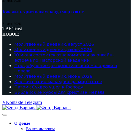
27 мая, 2026
Как жить христианам, когда мир в огне
21 мая, 2026
TBF Trust
НОВОЕ:
Молитвенный дневник, август 2026
Молитвенный дневник, июль 2026
10 июня состоится ознакомительная онлайн-
встреча по Пасторской академии
Профобучение для христианской молодежи в
Непале
Молитвенный дневник, июнь 2026
Как жить христианам, когда мир в огне
Патрик Сухдео ушел к Господу
Библейские курсы для христиан Непала
VKontakte
Telegram
О фонде
Во что мы верим