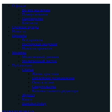
О фонде
Во что мы верим
Пожертвования
Партнерство
Контакты
Срочные нужды
Новости
Проекты
Все проекты
Пасторская академия
Новости проектов
Молитва
Молитвенный дневник
Молитвенный листок
Публикации
Статьи
Жизнь христиан
Библейские размышления
Окно в ислам
Свидетельства
Колонка главного редактора
Журнал
Книги
BarnabasToday
ПОЖЕРТВОВАТЬ