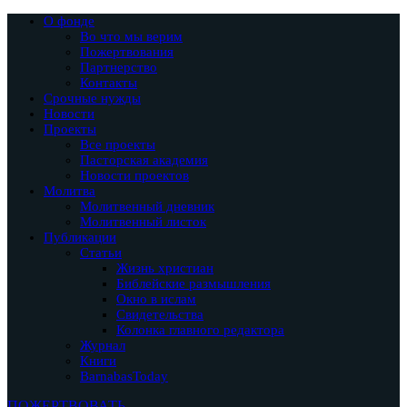
О фонде
Во что мы верим
Пожертвования
Партнерство
Контакты
Срочные нужды
Новости
Проекты
Все проекты
Пасторская академия
Новости проектов
Молитва
Молитвенный дневник
Молитвенный листок
Публикации
Статьи
Жизнь христиан
Библейские размышления
Окно в ислам
Свидетельства
Колонка главного редактора
Журнал
Книги
BarnabasToday
ПОЖЕРТВОВАТЬ