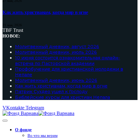
27 мая, 2026
Как жить христианам, когда мир в огне
21 мая, 2026
TBF Trust
НОВОЕ:
Молитвенный дневник, август 2026
Молитвенный дневник, июль 2026
10 июня состоится ознакомительная онлайн-
встреча по Пасторской академии
Профобучение для христианской молодежи в
Непале
Молитвенный дневник, июнь 2026
Как жить христианам, когда мир в огне
Патрик Сухдео ушел к Господу
Библейские курсы для христиан Непала
VKontakte
Telegram
О фонде
Во что мы верим