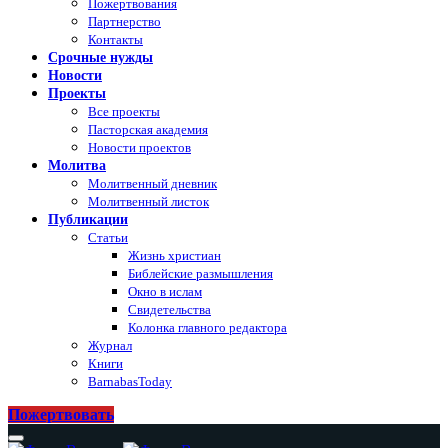
Пожертвования
Партнерство
Контакты
Срочные нужды
Новости
Проекты
Все проекты
Пасторская академия
Новости проектов
Молитва
Молитвенный дневник
Молитвенный листок
Публикации
Статьи
Жизнь христиан
Библейские размышления
Окно в ислам
Свидетельства
Колонка главного редактора
Журнал
Книги
BarnabasToday
Пожертвовать