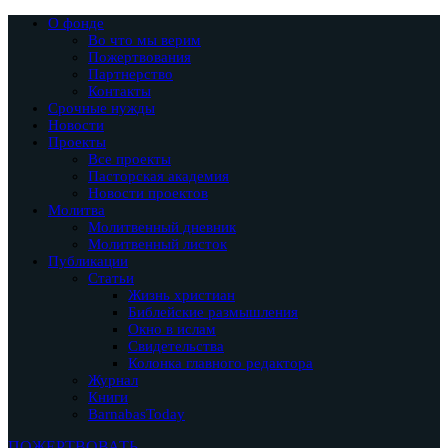
О фонде
Во что мы верим
Пожертвования
Партнерство
Контакты
Срочные нужды
Новости
Проекты
Все проекты
Пасторская академия
Новости проектов
Молитва
Молитвенный дневник
Молитвенный листок
Публикации
Статьи
Жизнь христиан
Библейские размышления
Окно в ислам
Свидетельства
Колонка главного редактора
Журнал
Книги
BarnabasToday
ПОЖЕРТВОВАТЬ