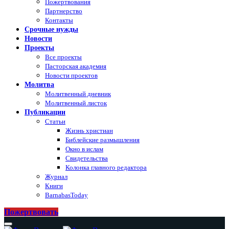
Пожертвования
Партнерство
Контакты
Срочные нужды
Новости
Проекты
Все проекты
Пасторская академия
Новости проектов
Молитва
Молитвенный дневник
Молитвенный листок
Публикации
Статьи
Жизнь христиан
Библейские размышления
Окно в ислам
Свидетельства
Колонка главного редактора
Журнал
Книги
BarnabasToday
Пожертвовать