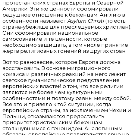
протестантских странах Европы и Северной
Америки. Эти же ценности сформировали
радушное отношение к беженцам. Англию в
особенности называют
Asylum Christi
(то есть
страна-убежище для преследуемых христиан).
Они сформировали национальное
самосознание и те ценности, которые
необходимо защищать, в том числе принятие
жертв религиозных гонений из других стран.
Вот то равновесие, которое Европа должна
восстановить. В основе миграционного
кризиса и различных реакций на него лежит
светское гуманистическое представление
европейских властей о том, что все религии
являются не более чем культурными
особенностями и поэтому равны между собой.
Все это и привело к той ситуации, когда
европейские страны, за исключением Чехии и
Польши, отказываются предоставить
приоритет христианским беженцам,
столкнувшимся с геноцидом. Аналогичным
образом, европейские правительства явно не