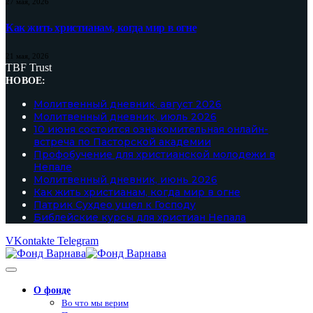
27 мая, 2026
Как жить христианам, когда мир в огне
21 мая, 2026
TBF Trust
НОВОЕ:
Молитвенный дневник, август 2026
Молитвенный дневник, июль 2026
10 июня состоится ознакомительная онлайн-
встреча по Пасторской академии
Профобучение для христианской молодежи в
Непале
Молитвенный дневник, июнь 2026
Как жить христианам, когда мир в огне
Патрик Сухдео ушел к Господу
Библейские курсы для христиан Непала
VKontakte
Telegram
О фонде
Во что мы верим