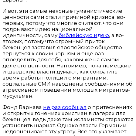
И вот, эти самые неясные гуманистические
ценности сами стали причиной кризиса, во-
первых, потому что многие считают, что они
подрывают идею национальной
идентичности, саму
библейскую идею
, а во-
вторых, потому что огромный приток
беженцев заставил европейское общество
вернуться к своим корням и еще раз
определить для себя, каковы же на самом
деле его ценности. Например, пока немецкие
и шведские власти думают, как сократить
время работы полиции с мигрантами,
социальные СМИ наводнены сообщениями об
агрессивном поведении молодых мигрантов-
мусульман.
Фонд Варнава
не раз сообщал
о притеснениях
и открытых гонениях христиан в лагерях для
беженцев, ведь даже там исламисты стараются
установить шариат. Однако власти Германии
недооценивают эту угрозу. Все это указывает