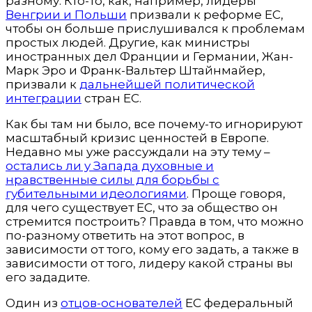
разному. Кто-то, как, например, лидеры
Венгрии и Польши
призвали к реформе ЕС,
чтобы он больше прислушивался к проблемам
простых людей. Другие, как министры
иностранных дел Франции и Германии, Жан-
Марк Эро и Франк-Вальтер Штайнмайер,
призвали к
дальнейшей политической
интеграции
стран ЕС.
Как бы там ни было, все почему-то игнорируют
масштабный кризис ценностей в Европе.
Недавно мы уже рассуждали на эту тему –
остались ли у Запада духовные и
нравственные силы для борьбы с
губительными идеологиями
. Проще говоря,
для чего существует ЕС, что за общество он
стремится построить? Правда в том, что можно
по-разному ответить на этот вопрос, в
зависимости от того, кому его задать, а также в
зависимости от того, лидеру какой страны вы
его зададите.
Один из
отцов-основателей
ЕС федеральный