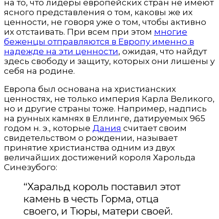
на то, что лидеры европейских стран не имеют
ясного представления о том, каковы же их
ценности, не говоря уже о том, чтобы активно
их отстаивать. При всем при этом
многие
беженцы отправляются в Европу именно в
надежде на эти ценности
, ожидая, что найдут
здесь свободу и защиту, которых они лишены у
себя на родине.
Европа был основана на христианских
ценностях, не только империя Карла Великого,
но и другие страны тоже. Например, надпись
на рунных камнях в Еллинге, датируемых 965
годом н. э., которые
Дания
считает своим
свидетельством о рождении, называет
принятие христианства одним из двух
величайших достижений короля Харольда
Синезубого:
“Харальд король поставил этот
камень в честь Горма, отца
своего, и Тюры, матери своей.