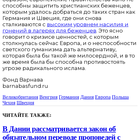
способны защитить христианских беженцев,
которым удалось добраться до таких стран как
Германия и Швеция, где они снова
сталкиваются с
высоким уровнем насилия и
гонений в лагерях для беженцев
. Это ясно
говорит о кризисе ценностей, с которым
столкнулась сейчас Европа, и о неспособности
светского гуманизма дать альтернативу,
которая была бы такой же милосердной, и в то
же время была бы способна противостоять
угрозе радикального ислама.
Фонд Варнава
barnabasfund.ru
Великобритания
Венгрия
Германия
Дания
Европа
Польша
Чехия
Швеция
ЧИТАЙТЕ ТАКЖЕ:
В Дании рассматривается закон об
обязательном переводе проповедей с