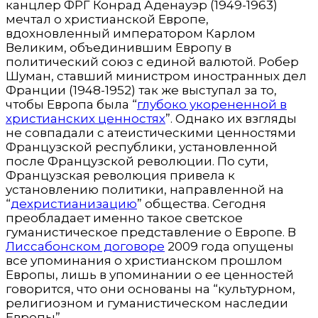
канцлер ФРГ Конрад Аденауэр (1949-1963)
мечтал о христианской Европе,
вдохновленный императором Карлом
Великим, объединившим Европу в
политический союз с единой валютой. Робер
Шуман, ставший министром иностранных дел
Франции (1948-1952) так же выступал за то,
чтобы Европа была “
глубоко укорененной в
христианских ценностях
”. Однако их взгляды
не совпадали с атеистическими ценностями
Французской республики, установленной
после Французской революции. По сути,
Французская революция привела к
установлению политики, направленной на
“
дехристианизацию
” общества. Сегодня
преобладает именно такое светское
гуманистическое представление о Европе. В
Лиссабонском договоре
2009 года опущены
все упоминания о христианском прошлом
Европы, лишь в упоминании о ее ценностей
говорится, что они основаны на “культурном,
религиозном и гуманистическом наследии
Европы”.