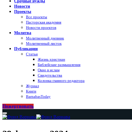
Срочные нужды
Новости
Проекты
Все проекты
Пасторская академия
Новости проектов
Молитва
Молитвенный дневник
Молитвенный листок
Публикации
Статьи
Жизнь христиан
Библейские размышления
Окно в ислам
Свидетельства
Колонка главного редактора
Журнал
Книги
BarnabasToday
Пожертвовать