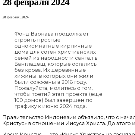
28 февраля 2024
28 февраля, 2024
Фонд Варнава продолжает
строить простые
однокомнатные кирпичные
дома для сотен христианских
семей из народности сантал в
Бангладеш, которые остались
без крова. Их деревянные
хижины, в которых они жили,
были сожжены в 2016 году.
Пожалуйста, молитесь о том,
чтобы третий этап проекта (еще
100 домов) был завершен по
графику к июню 2024 года.
Правительство Индонезии объявило, что с нача
Кристус» в отношении Иисуса Христа. До этого 
Иесус Кристус — это «Иисус Христос» на госуд