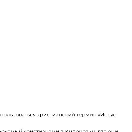
спользоваться христианский термин «Иесус
льзуемый христианами в Индонезии, где они