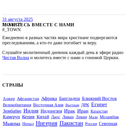
31 августа 2025
31 Авг 25
МОЛИТЕСЬ ВМЕСТЕ С НАМИ
#_TOWN
Ежедневно в разных частях мира христиане подвергаются
преследованиям, а кто-то даже погибает за веру.
Слушайте молитвенный дневник каждый день в эфире радио
Чистая Волна
и молитесь вместе с нами о гонимой Церкви.
СТРАНЫ
Ближний Восток
Африка
Бангладеш
Алжир
Афганистан
Египет
Восточная Азия
ДРК
Великобритания
Вьетнам
Индия
Ирак
Иран
Зимбабве
Индонезия
Казахстан
Кения
Китай
Камерун
Лаос
Ливан
Мозамбик
Ливия
Мали
Пакистан
Нигерия
Мьянма
Непал
Северная
Россия