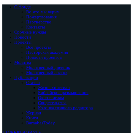
О фонде
Во что мы верим
Пожертвования
Партнерство
Контакты
Срочные нужды
Новости
Проекты
Все проекты
Пасторская академия
Новости проектов
Молитва
Молитвенный дневник
Молитвенный листок
Публикации
Статьи
Жизнь христиан
Библейские размышления
Окно в ислам
Свидетельства
Колонка главного редактора
Журнал
Книги
BarnabasToday
ПОЖЕРТВОВАТЬ