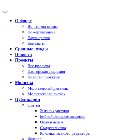
О фонде
Во что мы верим
Пожертвования
Партнерство
Контакты
Срочные нужды
Новости
Проекты
Все проекты
Пасторская академия
Новости проектов
Молитва
Молитвенный дневник
Молитвенный листок
Публикации
Статьи
Жизнь христиан
Библейские размышления
Окно в ислам
Свидетельства
Колонка главного редактора
Журнал