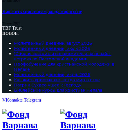
27 мая, 2026
Как жить христианам, когда мир в огне
21 мая, 2026
TBF Trust
НОВОЕ:
Молитвенный дневник, август 2026
Молитвенный дневник, июль 2026
10 июня состоится ознакомительная онлайн-
встреча по Пасторской академии
Профобучение для христианской молодежи в
Непале
Молитвенный дневник, июнь 2026
Как жить христианам, когда мир в огне
Патрик Сухдео ушел к Господу
Библейские курсы для христиан Непала
VKontakte
Telegram